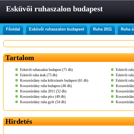
Esküvői ruhaszalon budapest
Főoldal
Esküvői ruhaszalon budapest
Ruha 2011
Ruha á
Tartalom
Esküvői ruhaszalon budapest (71 db)
Esküvői ruh
Esküvői ruha árak (73 db)
Esküvői ruha
Koszorúslány ruha kölcsönzés budapest (61 db)
Esküvői ruha
Koszorúslány ruha budapest (46 db)
Koszorúslány
Koszorúslány ruha 2011 (52 db)
Koszorúslány
Koszorúslány ruha pécs (49 db)
Koszorúslány
Koszorúslány ruha győr (54 db)
Koszorúslán
Hirdetés