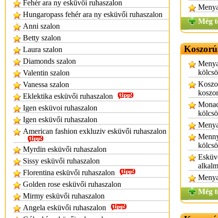
Fehér ara ny esküvői ruhaszalon
Menyas
Hungaropass fehér ara ny esküvői ruhaszalon
Még t
Anni szalon
Betty szalon
Koszorú
Laura szalon
Diamonds szalon
Menya
kölcs
Valentin szalon
Koszo
Vanessa szalon
koszor
Eklektika esküvői ruhaszalon
Monac
Igen esküvoi ruhaszalon
kölcs
Igen esküvői ruhaszalon
Menya
American fashion exkluziv esküvői ruhaszalon
Mennyi
kölcs
Myrdin esküvői ruhaszalon
Esküvő
Sissy esküvői ruhaszalon
alkalm
Florentina esküvői ruhaszalon
Menya
Golden rose esküvői ruhaszalon
Még t
Mirmy esküvői ruhaszalon
Angela esküvői ruhaszalon