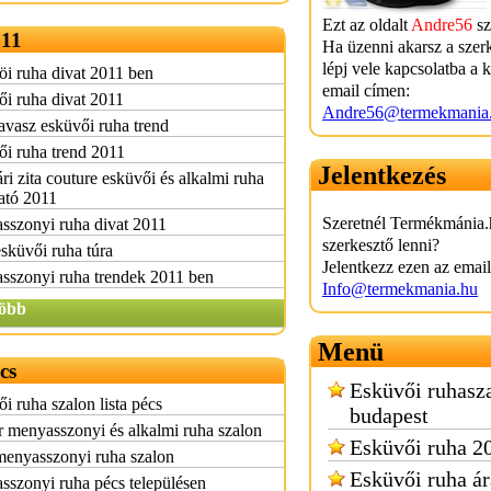
Ezt az oldalt
Andre56
sz
11
Ha üzenni akarsz a szer
lépj vele kapcsolatba a 
i ruha divat 2011 ben
email címen:
i ruha divat 2011
Andre56@termekmania
avasz esküvői ruha trend
i ruha trend 2011
Jelentkezés
ri zita couture esküvői és alkalmi ruha
ató 2011
Szeretnél Termékmánia.
sszonyi ruha divat 2011
szerkesztő lenni?
sküvői ruha túra
Jelentkezz ezen az emai
sszonyi ruha trendek 2011 ben
Info@termekmania.hu
öbb
Menü
cs
Esküvői ruhasz
i ruha szalon lista pécs
budapest
 menyasszonyi és alkalmi ruha szalon
Esküvői ruha 2
menyasszonyi ruha szalon
Esküvői ruha á
szonyi ruha pécs településen