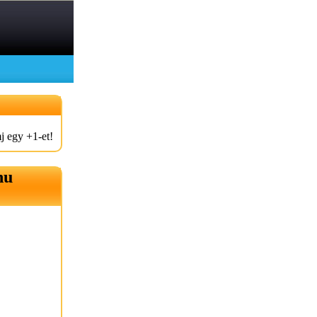
j egy +1-et!
hu