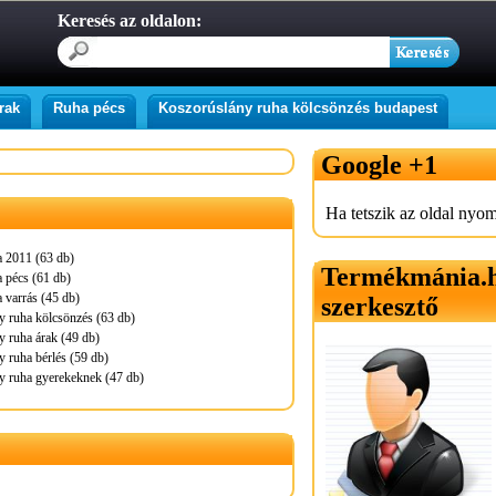
Keresés az oldalon:
rak
Ruha pécs
Koszorúslány ruha kölcsönzés budapest
Google +1
Ha tetszik az oldal nyom
a 2011 (63 db)
Termékmánia.
 pécs (61 db)
 varrás (45 db)
szerkesztő
 ruha kölcsönzés (63 db)
 ruha árak (49 db)
 ruha bérlés (59 db)
y ruha gyerekeknek (47 db)