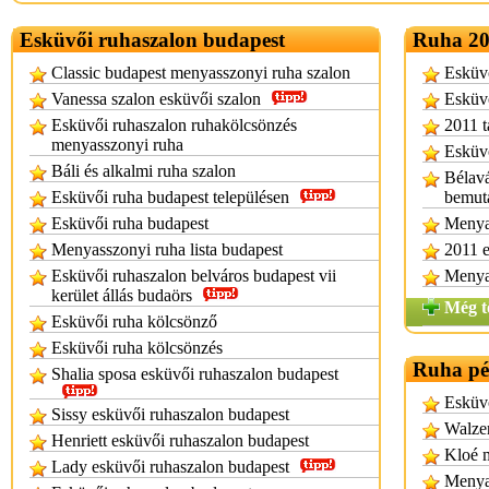
Esküvői ruhaszalon budapest
Ruha 20
Classic budapest menyasszonyi ruha szalon
Esküvö
Vanessa szalon esküvői szalon
Esküvő
Esküvői ruhaszalon ruhakölcsönzés
2011 t
menyasszonyi ruha
Esküvő
Báli és alkalmi ruha szalon
Bélavá
Esküvői ruha budapest településen
bemut
Esküvői ruha budapest
Menya
Menyasszonyi ruha lista budapest
2011 e
Esküvői ruhaszalon belváros budapest vii
Menya
kerület állás budaörs
Még t
Esküvői ruha kölcsönző
Esküvői ruha kölcsönzés
Ruha pé
Shalia sposa esküvői ruhaszalon budapest
Esküvő
Sissy esküvői ruhaszalon budapest
Walzer
Henriett esküvői ruhaszalon budapest
Kloé 
Lady esküvői ruhaszalon budapest
Menyas