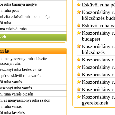
Esküvői ruha p
öi ruha baranya megye
i ruha pécs
Koszorúslány r
ri zita esküvői ruha bemutatója
kölcsönzés bud
ői ruha
Esküvői ruha va
ma esküvői ruha
Koszorúslány r
öbb
budapest
Koszorúslány r
rrás
kölcsönzés
i menyasszonyi ruha készítés
Koszorúslány r
sszonyi ruha
Koszorúslány r
szonyi ruha bérlés varrás
Koszorúslány r
 pécs esküvői ruha varrás
Koszorúslány ru
i ruha varrás
sszonyi ruha varrás
Koszorúslány r
i ruha varrás olcsón
Koszorúslány r
i és menyasszonyi ruha szalon
gyerekeknek
i ruha varrás
i ruha készítés