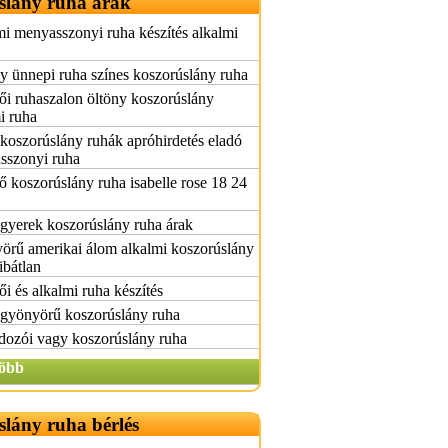
slány ruha árak
i menyasszonyi ruha készítés alkalmi
y ünnepi ruha színes koszorúslány ruha
i ruhaszalon öltöny koszorúslány
i ruha
koszorúslány ruhák apróhirdetés eladó
sszonyi ruha
 koszorúslány ruha isabelle rose 18 24
gyerek koszorúslány ruha árak
örű amerikai álom alkalmi koszorúslány
ibátlan
i és alkalmi ruha készítés
 gyönyörű koszorúslány ruha
dozói vagy koszorúslány ruha
öbb
lány ruha bérlés