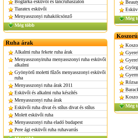
Boglárka esküvői és táncruhaszalon
Beaut
Tiaratex esküvői
Esküvő
Menyasszonyi ruhakölcsönző
Még t
Még több
Koszorú
Ruha árak
Koszo
Alkalmi ruha fekete ruha árak
Gyere
Menyasszonyiruha menyasszonyi ruha esküvői
Gyerek
alkalmi
György
Gyönyörű moletti fűzős menyasszonyi esküvői
Gyerm
ruha
Rózsas
Menyasszonyi ruha árak 2011
Barack
Esküvői és alkalmi ruha készítés
Koszor
Menyasszonyi ruha árak
Még t
Esküvői ruha divat és stílus divat és stílus
Molett esküvői ruha
Menyasszonyi ruha eladó budapest
Pere ági esküvői ruha ruhavarrás