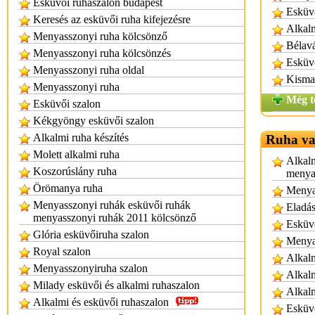
Esküvői ruhaszalon budapest
Esküv
Keresés az esküvői ruha kifejezésre
Alkalm
Menyasszonyi ruha kölcsönző
Bélavá
Menyasszonyi ruha kölcsönzés
Esküv
Menyasszonyi ruha oldal
Kisma
Menyasszonyi ruha
Még t
Esküvői szalon
Kékgyöngy esküvői szalon
Alkalmi ruha készítés
Ruha va
Molett alkalmi ruha
Alkalm
Koszorúslány ruha
menya
Örömanya ruha
Menyas
Menyasszonyi ruhák esküvői ruhák
Eladás
menyasszonyi ruhák 2011 kölcsönző
Esküvő
Glória esküvőiruha szalon
Menya
Royal szalon
Alkalm
Menyasszonyiruha szalon
Alkalm
Milady esküvői és alkalmi ruhaszalon
Alkalm
Alkalmi és esküvői ruhaszalon
Esküvő