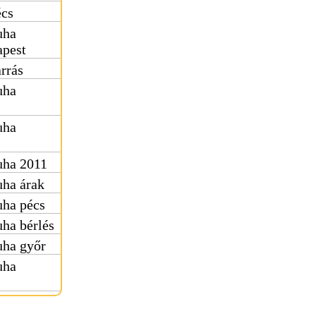
écs
uha
apest
rrás
uha
uha
uha 2011
uha árak
uha pécs
ha bérlés
uha győr
uha