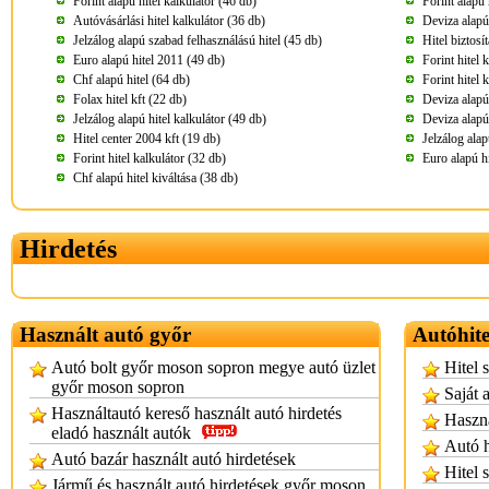
Forint alapú hitel kalkulátor (46 db)
Forint alapú 
Autóvásárlási hitel kalkulátor (36 db)
Deviza alapú 
Jelzálog alapú szabad felhasználású hitel (45 db)
Hitel biztosí
Euro alapú hitel 2011 (49 db)
Forint hitel
Chf alapú hitel (64 db)
Forint hitel 
Folax hitel kft (22 db)
Deviza alapú 
Jelzálog alapú hitel kalkulátor (49 db)
Deviza alapú
Hitel center 2004 kft (19 db)
Jelzálog alap
Forint hitel kalkulátor (32 db)
Euro alapú hi
Chf alapú hitel kiváltása (38 db)
Hirdetés
Használt autó győr
Autóhite
Autó bolt győr moson sopron megye autó üzlet
Hitel s
győr moson sopron
Saját a
Használtautó kereső használt autó hirdetés
Haszná
eladó használt autók
Autó h
Autó bazár használt autó hirdetések
Hitel 
Jármű és használt autó hirdetések győr moson