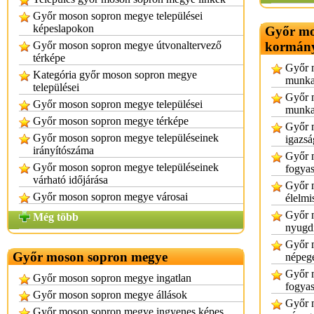
Győr moson sopron megye települései
képeslapokon
Győr mo
Győr moson sopron megye útvonaltervező
kormány
térképe
Győr 
Kategória győr moson sopron megye
munka
települései
Győr 
Győr moson sopron megye települései
munka
Győr moson sopron megye térképe
Győr 
Győr moson sopron megye településeinek
igazsá
irányítószáma
Győr 
Győr moson sopron megye településeinek
fogyas
várható időjárása
Győr 
Győr moson sopron megye városai
élelmi
Győr 
Még több
nyugdí
Győr 
Győr moson sopron megye
népeg
Győr 
Győr moson sopron megye ingatlan
fogya
Győr moson sopron megye állások
Győr 
Győr moson sopron megye ingyenes képes