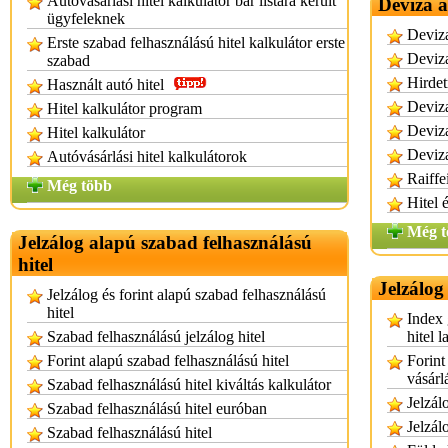
Autóvásárlási hitel kalkulátor bar listára került
Deviza a
ügyfeleknek
Deviza
Erste szabad felhasználású hitel kalkulátor erste
Deviza
szabad
Hirdet
Használt autó hitel
Deviza
Hitel kalkulátor program
Deviza
Hitel kalkulátor
Deviza
Autóvásárlási hitel kalkulátorok
Raiffe
Még több
Hitel 
Még t
Jelzálog alapú szabad felhasználású
hitel
Jelzálog
Jelzálog és forint alapú szabad felhasználású
hitel
Index 
Szabad felhasználású jelzálog hitel
hitel l
Forint alapú szabad felhasználású hitel
Forint
vásárlá
Szabad felhasználású hitel kiváltás kalkulátor
Jelzál
Szabad felhasználású hitel euróban
Jelzál
Szabad felhasználású hitel