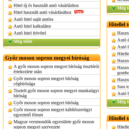
Hitel új és használt autó vásárláshoz
Még t
Hitel használt autó vásárlásához
Autó hitel saját autóra
Hitellel
Autó hitel kalkulátor
Autó hitel felvétel
Haszná
Autó é
Még több
Autó h
Hitell
Győr moson sopron megyei bíróság
Haszná
A győr moson sopron megyei bíróság összbírói
Haszná
értekezlete után
gombo
Győr moson sopron megyei bíróság
Haszná
cégbírósága
Sass t
Tisztelt győr moson sopron megyei munkaügyi
Autó 
bíróság
Még t
Győr moson sopron megyei bíróság
Győr moson sopron megyei kábítószerügyi
egyeztető fórum
Hitellel 
Magyar versmondók egyesülete győr moson
sopron megyei szervezete
Hitelle