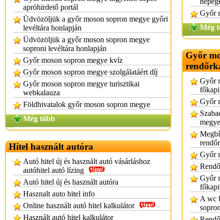
népeg
apróhirdető portál
Győr 
Üdvözöljük a győr moson sopron megye győri
Még t
levéltára honlapján
Üdvözöljük a győr moson sopron megye
soproni levéltára honlapján
Győr mo
Győr moson sopron megye kvíz
rendőrk
Győr moson sopron megye szolgálatáért díj
Győr 
Győr moson sopron megye turisztikai
főkapi
webkalauza
Győr 
Földhivatalok győr moson sopron megye
Szabad
Még több
megye
Megbí
rendőr
Hitel használt autóra
Győr 
Autó hitel új és használt autó vásárláshoz
Rendő
autóhitel autó lízing
Győr 
Autó hitel új és használt autóra
főkapi
Hasznalt auto hitel info
A wc b
Online használt autó hitel kalkulátor
sopro
Használt autó hitel kalkulátor
Rendő