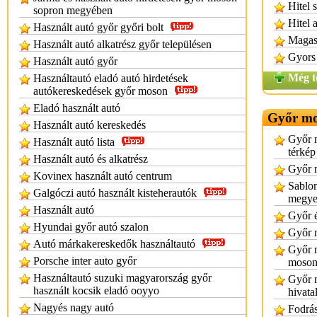
Hitel 
sopron megyében
Hitel 
Használt autó győr győri bolt
Magas 
Használt autó alkatrész győr településen
Gyors 
Használt autó győr
Még t
Használtautó eladó autó hirdetések
autókereskedések győr moson
Eladó használt autó
Győr mo
Használt autó kereskedés
Győr 
Használt autó lista
térkép
Használt autó és alkatrész
Győr 
Kovinex használt autó centrum
Sablon
Galgóczi autó használt kisteherautók
megy
Használt autó
Győr 
Hyundai győr autó szalon
Győr 
Autó márkakereskedők használtautó
Győr 
Porsche inter auto győr
moson
Használtautó suzuki magyarország győr
Győr 
használt kocsik eladó ooyyo
hivata
Nagyés nagy autó
Fodrá