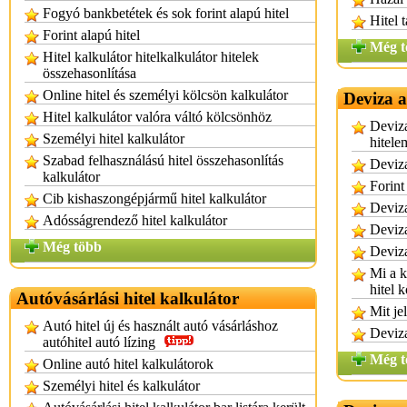
Fogyó bankbetétek és sok forint alapú hitel
Hitel 
Forint alapú hitel
Még t
Hitel kalkulátor hitelkalkulátor hitelek
összehasonlítása
Online hitel és személyi kölcsön kalkulátor
Deviza a
Hitel kalkulátor valóra váltó kölcsönhöz
Deviza
Személyi hitel kalkulátor
hitele
Szabad felhasználású hitel összehasonlítás
Deviza
kalkulátor
Forint
Cib kishaszongépjármű hitel kalkulátor
Deviza
Adósságrendező hitel kalkulátor
Deviza
Még több
Deviza
Mi a k
hitel k
Autóvásárlási hitel kalkulátor
Mit je
Autó hitel új és használt autó vásárláshoz
Deviza
autóhitel autó lízing
Még t
Online autó hitel kalkulátorok
Személyi hitel és kalkulátor