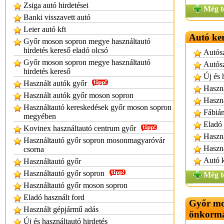
Zsiga autó hirdetései
Még t
Banki visszavett autó
Leier autó kft
Autó ke
Győr moson sopron megye használtautó
hirdetés kereső eladó olcsó
Autósz
Győr moson sopron megye használtautó
Autósz
hirdetés kereső
Új és 
Használt autók győr
Haszná
Használt autók győr moson sopron
Haszná
Használtautó kereskedések győr moson sopron
Fábián
megyében
Eladó 
Kovinex használtautó centrum győr
Haszná
Használtautó győr sopron mosonmagyaróvár
Haszná
csorna
Autó 
Használtautó győr
Használtautó győr sopron
Még t
Használtautó győr moson sopron
Eladó használt ford
Győr mo
Használt gépjármű adás
önkorm
Új és használtautó hirdetés