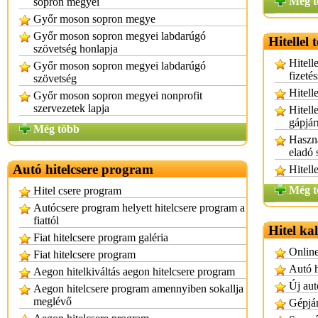
Még t
sopron megyei
Győr moson sopron megye
Győr moson sopron megyei labdarúgó
Hitellel 
szövetség honlapja
Hitell
Győr moson sopron megyei labdarúgó
fizeté
szövetség
Hitelle
Győr moson sopron megyei nonprofit
szervezetek lapja
Hitell
gápjá
Még több
Haszná
eladó 
Autó hitelcsere program
Hitelle
Még t
Hitel csere program
Autócsere program helyett hitelcsere program a
fiattól
Hitel ka
Fiat hitelcsere program galéria
Online
Fiat hitelcsere program
Autó h
Aegon hitelkiváltás aegon hitelcsere program
Új aut
Aegon hitelcsere program amennyiben sokallja
meglévő
Gépjár