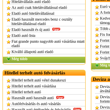
Hitelátvállalás autó eladó
Euró v
Az autó csak hitelátvállalással eladó
A fori
Eladó autó hitelátvállalással
Kedvez
Eladó használt mercedes benz c osztály
támoga
hitelátvállalással eladó
Több a
Eladó használt és új autó
Fix for
Eladó autó lista
Forint 
Fiat grande punto nagyobb autó vásárlása miatt
eladó
Forint
Kiválló állapotú autó eladó
Forint
Svájcb
Még több
Még t
Hitellel terhelt autó felvásárlás
Deviza a
Hitellel terhelt autó vétel dunakeszi
Hitellel terhelt autó vásárlása
Deviza
átváltá
Hitellel terhelt autó
Deviza
Használt autó használt autó
forintr
Autófelvásárlás és autó vásárlás
Deviza
Használt autó értékesítés és felvásárlás