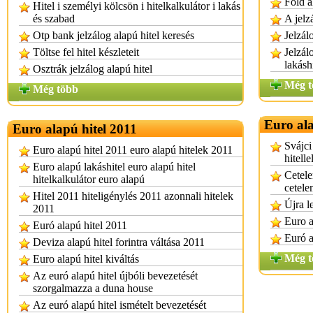
Föld a
Hitel i személyi kölcsön i hitelkalkulátor i lakás
és szabad
A jelz
Otp bank jelzálog alapú hitel keresés
Jelzál
Töltse fel hitel készleteit
Jelzál
lakásh
Osztrák jelzálog alapú hitel
Még t
Még több
Euro ala
Euro alapú hitel 2011
Svájci
Euro alapú hitel 2011 euro alapú hitelek 2011
hitelle
Euro alapú lakáshitel euro alapú hitel
Cetele
hitelkalkulátor euro alapú
cetele
Hitel 2011 hiteligénylés 2011 azonnali hitelek
Újra l
2011
Euro a
Euró alapú hitel 2011
Euró a
Deviza alapú hitel forintra váltása 2011
Még t
Euro alapú hitel kiváltás
Az euró alapú hitel újbóli bevezetését
szorgalmazza a duna house
Az euró alapú hitel ismételt bevezetését