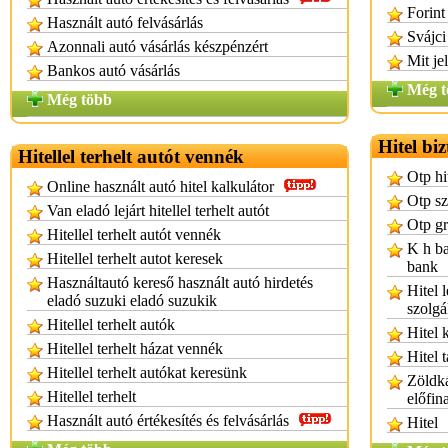
Forint
Használt autó felvásárlás
Svájci
Azonnali autó vásárlás készpénzért
Mit je
Bankos autó vásárlás
Még t
Még több
Hitel biz
Hitellel terhelt autót vennék
Otp hit
Online használt autó hitel kalkulátor
Otp sz
Van eladó lejárt hitellel terhelt autót
Otp gr
Hitellel terhelt autót vennék
K h ba
Hitellel terhelt autot keresek
bank
Használtautó kereső használt autó hirdetés
Hitel 
eladó suzuki eladó suzukik
szolgá
Hitellel terhelt autók
Hitel 
Hitellel terhelt házat vennék
Hitel 
Hitellel terhelt autókat keresünk
Zöldká
Hitellel terhelt
előfin
Használt autó értékesítés és felvásárlás
Hitel