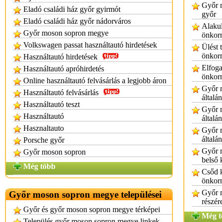
Győr 
Eladó családi ház győr gyirmót
győr
Eladó családi ház győr nádorváros
Alakul
Győr moson sopron megye
önkor
Volkswagen passat használtautó hirdetések
Ülést 
önkor
Használtautó hirdetések
Elfog
Használtautó apróhirdetés
önkor
Online használtautó felvásárlás a legjobb áron
Győr 
Használtautó felvásárlás
általá
Használtautó teszt
Győr 
Használtautó
általá
Hasznaltauto
Győr 
általá
Porsche győr
Győr 
Győr moson sopron
belső 
Még több
Csőd 
önkor
Győr 
Győr moson sopron megye települései
részér
Győr és győr moson sopron megye térképei
Még t
Település győr moson sopron megye linkek