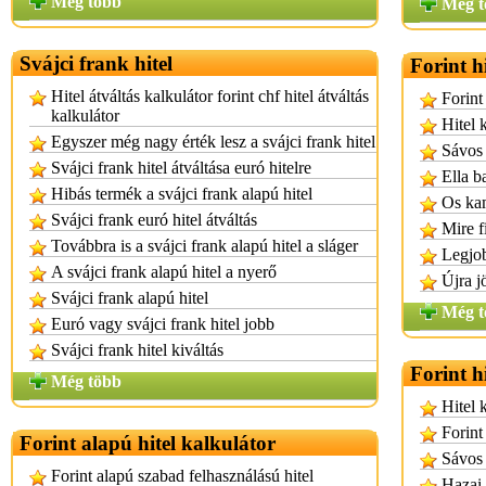
Még több
Még t
Svájci frank hitel
Forint h
Hitel átváltás kalkulátor forint chf hitel átváltás
Forint
kalkulátor
Hitel 
Egyszer még nagy érték lesz a svájci frank hitel
Sávos 
Svájci frank hitel átváltása euró hitelre
Ella b
Hibás termék a svájci frank alapú hitel
Os kam
Svájci frank euró hitel átváltás
Mire f
Továbbra is a svájci frank alapú hitel a sláger
Legjob
A svájci frank alapú hitel a nyerő
Újra j
Svájci frank alapú hitel
Még t
Euró vagy svájci frank hitel jobb
Svájci frank hitel kiváltás
Forint h
Még több
Hitel 
Forint
Forint alapú hitel kalkulátor
Sávos 
Forint alapú szabad felhasználású hitel
Hazai 