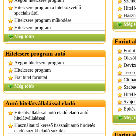
Aegon hitelcsere program
Személ
Hitelcsere program a hitelközvetítő
Hitel 
specialistától
Haszná
Hitelcsere program működése
Még t
Hitelcsere program
Még több
Forint a
Forint
Hitelcsere program autó
Olcsób
Aegon hitelcsere program
Deviza
Hitelcsere program
Tesco 
Fiat hitel forinttal
Citiba
Még több
Szabad
Hitel 
Svájci
Autó hitelátvállalással eladó
Építési
Hitelátvállalással autó eladó eladó autó
Még t
hitelátvállalással
Használtautó kereső használt autó hirdetés
eladó suzuki eladó suzukik
Forint a