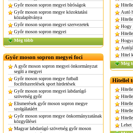
Győr moson sopron megyei bíróságok
Hitell
Győr moson sopron megye közoktatási
Autó h
közalapítványa
Hitelle
Győr moson sopron megyei szervezetek
Hogy l
Győr moson sopron megyei
Hitelle
Még több
Hogyan
Autójá
Hitel 
Győr moson sopron megyei foci
Még t
A győr moson sopron megyei önkormányzat
segíti a megyei
Győr moson sopron megye futball
Hitellel 
focifelszerelések sport hirdetések
Hitell
Győr moson sopron megyei labdarúgó
szövetség győr
Hitell
Elismerések győr moson sopron megye
Hitelle
szolgálatáért
Hitell
Győr moson sopron megye önkormányzatának
Hitelle
közgyűlései
Lehet 
Magyar labdarúgó szövetség győr moson