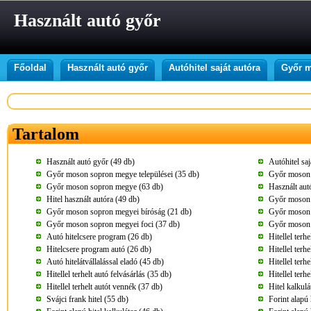
Használt autó győr
Főoldal
Használt autó győr
Autóhitel saját autóra
Győr m
Tartalom
Használt autó győr (49 db)
Autóhitel saj
Győr moson sopron megye települései (35 db)
Győr moson 
Győr moson sopron megye (63 db)
Használt aut
Hitel használt autóra (49 db)
Győr moson 
Győr moson sopron megyei bíróság (21 db)
Győr moson 
Győr moson sopron megyei foci (37 db)
Győr moson 
Autó hitelcsere program (26 db)
Hitellel terh
Hitelcsere program autó (26 db)
Hitellel terh
Autó hitelátvállalással eladó (45 db)
Hitellel terh
Hitellel terhelt autó felvásárlás (35 db)
Hitellel terh
Hitellel terhelt autót vennék (37 db)
Hitel kalkulá
Svájci frank hitel (55 db)
Forint alapú 