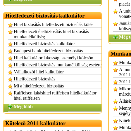
piacát
A unit
Hitelfedezeti biztosítás kalkulátor
vonatk
Január
Hitel biztosítás hitelfedezeti biztosítás kötés
költsé
Hitelfedezeti életbiztosítás hitel biztosítás
munkanélküliség
Még t
Hitelfedezeti biztosítás kalkulátor
Budapest bank hitelfedezeti biztosítás
Munkanél
Hitel kalkulátor lakossági személyi kölcsön
Munkan
Hitelfedezeti biztosítás munkanélküliség esetére
A munk
Vállalkozói hitel kalkulátor
2011 
Hitelfedezeti biztosítás
2011 b
Mi a hitelfedezeti biztosítás
Mikor 
Raiffeisen lakáshitel raiffeisen hitelkalkulátor
márci
hitel raiffeisen
Állásk
Még több
Mennyi
segély
Kinek 
Kötelező 2011 kalkulátor
Munkan