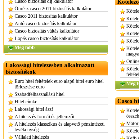
Casco biztosítás díj kalkulátor
Kötelező
Önrész casco 2011 biztosítás kalkulátor
Kötele
Casco 2011 biztosítás kalkulátor
Kötele
Autó casco biztosítás kalkulátor
Kötele
Casco biztosítás váltás kalkulátor
Kötele
Lopás casco biztosítás kalkulátor
Kötele
Még több
Kötele
magya
Online
Lakossági hitelezésben alkalmazott
Kötele
biztosítékok
feltéte
Euro hitel feltételek euro alapú hitel euro hitel
Még t
törlesztése euro
Szabadfelhasználású hitel
Casco bi
Hitel címke
Lakossági hitel ászf
Kötele
összeh
A hitelezés formái és jellemzői
Motor 
A hitelezés klasszikus és alapvető pénzintézeti
tevékenység
Kötele
Vállalati hitelezés
Kgfb é