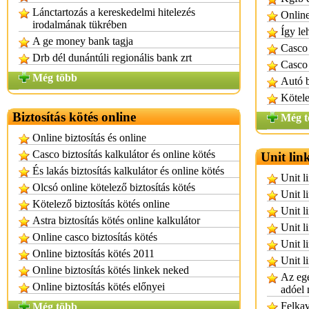
Lánctartozás a kereskedelmi hitelezés
Online
irodalmának tükrében
Így le
A ge money bank tagja
Casco 
Drb dél dunántúli regionális bank zrt
Casco 
Még több
Autó b
Kötele
Biztosítás kötés online
Még t
Online biztosítás és online
Casco biztosítás kalkulátor és online kötés
Unit lin
És lakás biztosítás kalkulátor és online kötés
Unit l
Olcsó online kötelező biztosítás kötés
Unit l
Kötelező biztosítás kötés online
Unit l
Astra biztosítás kötés online kalkulátor
Unit l
Online casco biztosítás kötés
Unit l
Online biztosítás kötés 2011
Unit l
Online biztosítás kötés linkek neked
Az egé
Online biztosítás kötés előnyei
adóel 
Felkav
Még több