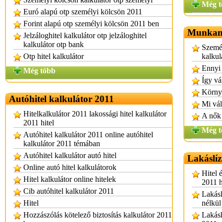
Még t
Euró alapú otp személyi kölcsön 2011
Forint alapú otp személyi kölcsön 2011 ben
Munkanél
Jelzáloghitel kalkulátor otp jelzáloghitel
kalkulátor otp bank
Személ
Otp hitel kalkulátor
kalkul
Ennyi 
Még több
Így vá
Körny
Autóhitel kalkulátor 2011
Mi vál
Hitelkalkulátor 2011 lakossági hitel kalkulátor
A nők
2011 hitel
Még t
Autóhitel kalkulátor 2011 online autóhitel
kalkulátor 2011 témában
Autóhitel kalkulátor autó hitel
Lakáslíz
Online autó hitel kalkulátorok
Hitel é
Hitel kalkulátor online hitelek
2011 h
Cib autóhitel kalkulátor 2011
Lakásl
Hitel
nélkül
Hozzászólás kötelező biztosítás kalkulátor 2011
Lakásh