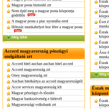
Észak
Magyar posta biztosító zrt
közpo
Nem épül meg a magyar posta központja
Észak
gödöllőn
közpon
A magyar posta a piac nyomába ered
Évet é
munka
Hétszáz munkahelyet hoz létre a magyar posta
Észak
közpo
Még több
Észak
közpon
Accord magyarország pénzügyi
Ássz é
szolgáltató zrt
munka
Észak
Accord hitel auchan auchan hitel accord
közpon
Accord magyarország zrt
Még t
Oney magyarország zrt
Auchan hitelkártya az accord magyarországtól
Accor services magyarország kft
Észak m
Magyar pénzügyi és tőzsdei
központ
Magyar bankszövetség e hírlevél
Észak
Magyarországi volksbank zrt
közpon