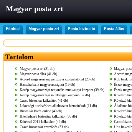
Magyar posta zrt
Főoldal
Magyar posta zrt
Posta biztosító
Posta állás
Tartalom
Magyar posta zrt (31 db)
Magyar posta
Magyar posta állás (41 db)
Accord magya
Accord magyarország pénzügyi szolgáltató zrt (23 db)
Kdb bank ma
Hanwha bank magyarország zrt (19 db)
Észak magyar
Közép magyarországi regionális munkaügyi központ (39 db)
Észak magya
Közép magyarországi munkaügyi központ (37 db)
Kötelező biz
Casco biztosítás kalkulátor (41 db)
Kötelező bizt
Lakossági hitelezésben alkalmazott biztosítékok (11 db)
Általános biz
Biztosítás kötés online (49 db)
Kötelező bizt
Hitelfedezeti biztosítás kalkulátor (38 db)
Kötelező biz
Kötelező 2011 kalkulátor (42 db)
Casco biztos
Casco biztosítási szerződés (53 db)
Unit linked b