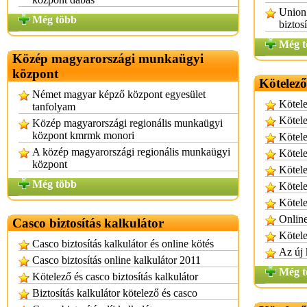
Union 
Még több
biztosí
Még t
Közép magyarországi munkaügyi
központ
Kötelező
Német magyar képző központ egyesület
Kötele
tanfolyam
Kötele
Közép magyarországi regionális munkaügyi
központ kmrmk monori
Kötele
A közép magyarországi regionális munkaügyi
Kötele
központ
Kötele
Még több
Kötele
Kötele
Online
Casco biztosítás kalkulátor
Kötele
Casco biztosítás kalkulátor és online kötés
Az új 
Casco biztosítás online kalkulátor 2011
Még t
Kötelező és casco biztosítás kalkulátor
Biztosítás kalkulátor kötelező és casco