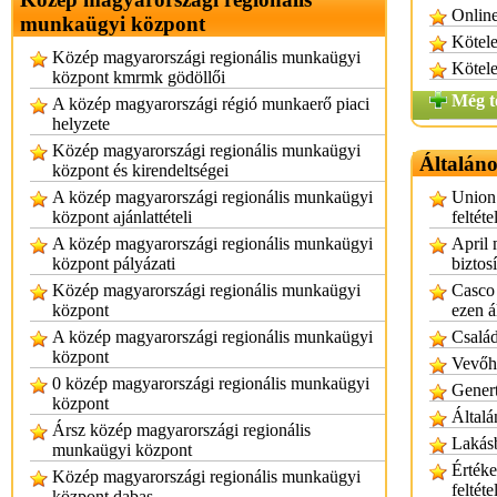
Online
munkaügyi központ
Kötele
Közép magyarországi regionális munkaügyi
Kötele
központ kmrmk gödöllői
Még t
A közép magyarországi régió munkaerő piaci
helyzete
Közép magyarországi regionális munkaügyi
Általános
központ és kirendeltségei
A közép magyarországi regionális munkaügyi
Union 
központ ajánlattételi
feltéte
A közép magyarországi regionális munkaügyi
April 
központ pályázati
biztosí
Közép magyarországi regionális munkaügyi
Casco 
központ
ezen á
A közép magyarországi regionális munkaügyi
Család
központ
Vevőhi
0 közép magyarországi regionális munkaügyi
Genert
központ
Általá
Ársz közép magyarországi regionális
Lakásb
munkaügyi központ
Értéke
Közép magyarországi regionális munkaügyi
feltét
központ dabas