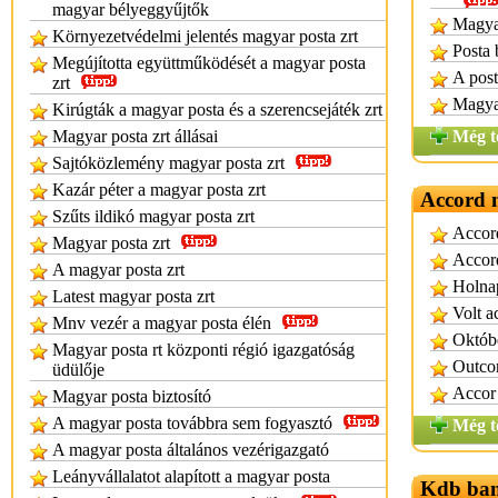
magyar bélyeggyűjtők
Magyar
Környezetvédelmi jelentés magyar posta zrt
Posta 
Megújította együttműködését a magyar posta
A post
zrt
Magyar
Kirúgták a magyar posta és a szerencsejáték zrt
Magyar posta zrt állásai
Még t
Sajtóközlemény magyar posta zrt
Kazár péter a magyar posta zrt
Accord 
Szűts ildikó magyar posta zrt
Accord
Magyar posta zrt
Accor
A magyar posta zrt
Holnap
Latest magyar posta zrt
Volt a
Mnv vezér a magyar posta élén
Októbe
Magyar posta rt központi régió igazgatóság
Outco
üdülője
Accor 
Magyar posta biztosító
A magyar posta továbbra sem fogyasztó
Még t
A magyar posta általános vezérigazgató
Leányvállalatot alapított a magyar posta
Kdb ban