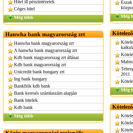
Hitel ill pénzintézetek
Észak
közpo
Céges hitel
Még t
Még több
Kötelező
Hanwha bank magyarország zrt
Kötele
Hanwha bank magyarország zrt
kalkul
A hanwha bank magyarország zrt
Kötele
Kdb bank magyarorszag zrt állásai
Mabisz
Kdb bank magyarország zrt
Teherg
Unicredit bank hungary zrt
2011
Ing bank hungary
Kötele
Bankfiók kdb bank
Még t
Bank keresés számlaszám alapján
Bank hitelek
Kötelező
Kdb bank
Kötele
Még több
Kötele
Kötele
Közép magyarországi regionális