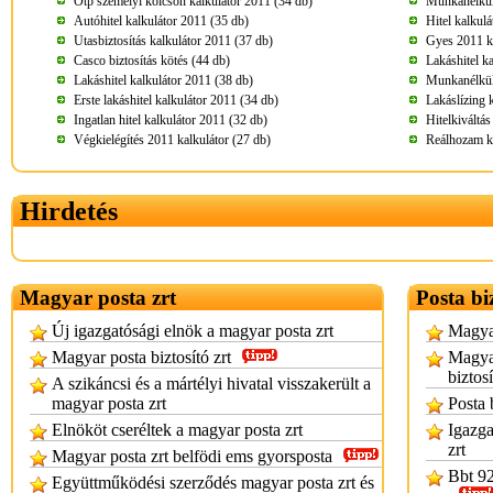
Otp személyi kölcsön kalkulátor 2011 (34 db)
Munkanélküli
Autóhitel kalkulátor 2011 (35 db)
Hitel kalkul
Utasbiztosítás kalkulátor 2011 (37 db)
Gyes 2011 ka
Casco biztosítás kötés (44 db)
Lakáshitel k
Lakáshitel kalkulátor 2011 (38 db)
Munkanélküli
Erste lakáshitel kalkulátor 2011 (34 db)
Lakáslízing 
Ingatlan hitel kalkulátor 2011 (32 db)
Hitelkiváltá
Végkielégítés 2011 kalkulátor (27 db)
Reálhozam ka
Hirdetés
Magyar posta zrt
Posta bi
Új igazgatósági elnök a magyar posta zrt
Magyar
Magyar posta biztosító zrt
Magyar
biztos
A szikáncsi és a mártélyi hivatal visszakerült a
magyar posta zrt
Posta 
Elnököt cseréltek a magyar posta zrt
Igazga
zrt
Magyar posta zrt belfödi ems gyorsposta
Bbt 92
Együttműködési szerződés magyar posta zrt és