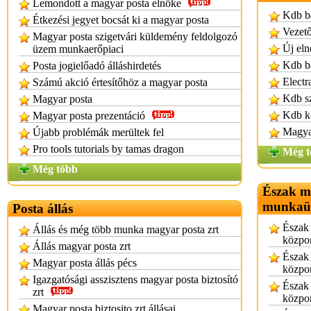
Lemondott a magyar posta elnöke
Kdb b
Étkezési jegyet bocsát ki a magyar posta
Vezető
Magyar posta szigetvári küldemény feldolgozó
Új eln
üzem munkaerőpiaci
Kdb b
Posta jogielőadó álláshirdetés
Electr
Számú akció értesítőhöz a magyar posta
Kdb s
Magyar posta
Kdb k
Magyar posta prezentáció
Magya
Újabb problémák merültek fel
Pro tools tutorials by tamas dragon
Még t
Még több
Észak ma
munkaüg
Posta állás
Észak
Állás és még több munka magyar posta zrt
közpon
Állás magyar posta zrt
Észak
Magyar posta állás pécs
közpon
Igazgatósági asszisztens magyar posta biztosító
Észak
zrt
közpon
Magyar posta biztosito zrt állásai