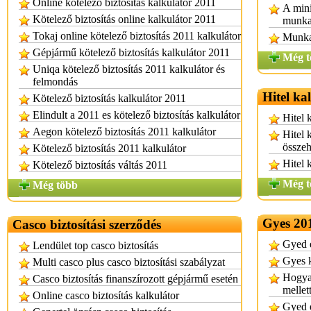
Online kötelező biztosítás kalkulátor 2011
A mini
Kötelező biztosítás online kalkulátor 2011
munka
Tokaj online kötelező biztosítás 2011 kalkulátor
Munkan
Gépjármű kötelező biztosítás kalkulátor 2011
Még t
Uniqa kötelező biztosítás 2011 kalkulátor és
felmondás
Hitel ka
Kötelező biztosítás kalkulátor 2011
Elindult a 2011 es kötelező biztosítás kalkulátor
Hitel 
Aegon kötelező biztosítás 2011 kalkulátor
Hitel 
összeh
Kötelező biztosítás 2011 kalkulátor
Hitel 
Kötelező biztosítás váltás 2011
Még t
Még több
Gyes 20
Casco biztosítási szerződés
Gyed é
Lendület top casco biztosítás
Gyes k
Multi casco plus casco biztosítási szabályzat
Hogya
Casco biztosítás finanszírozott gépjármű esetén
mellet
Online casco biztosítás kalkulátor
Gyed 