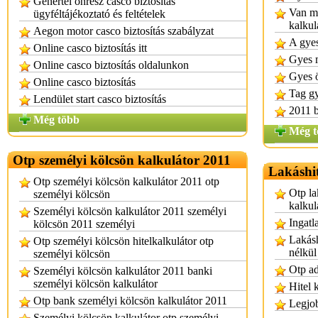
Genertel önrész casco biztosítás
Van má
ügyféltájékoztató és feltételek
kalkul
Aegon motor casco biztosítás szabályzat
A gyes
Online casco biztosítás itt
Gyes 
Online casco biztosítás oldalunkon
Gyes 
Online casco biztosítás
Tag g
Lendület start casco biztosítás
2011 b
Még több
Még t
Otp személyi kölcsön kalkulátor 2011
Lakáshit
Otp személyi kölcsön kalkulátor 2011 otp
Otp la
személyi kölcsön
kalkul
Személyi kölcsön kalkulátor 2011 személyi
Ingatl
kölcsön 2011 személyi
Lakásh
Otp személyi kölcsön hitelkalkulátor otp
nélkül
személyi kölcsön
Otp ad
Személyi kölcsön kalkulátor 2011 banki
személyi kölcsön kalkulátor
Hitel 
Otp bank személyi kölcsön kalkulátor 2011
Legjob
Személyi kölcsön kalkulátor otp személyi