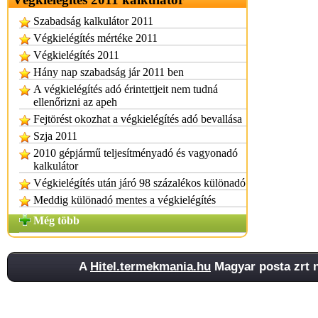
Szabadság kalkulátor 2011
Végkielégítés mértéke 2011
Végkielégítés 2011
Hány nap szabadság jár 2011 ben
A végkielégítés adó érintettjeit nem tudná
ellenőrizni az apeh
Fejtörést okozhat a végkielégítés adó bevallása
Szja 2011
2010 gépjármű teljesítményadó és vagyonadó
kalkulátor
Végkielégítés után járó 98 százalékos különadó
Meddig különadó mentes a végkielégítés
Még több
A
Hitel.termekmania.hu
Magyar posta zrt n