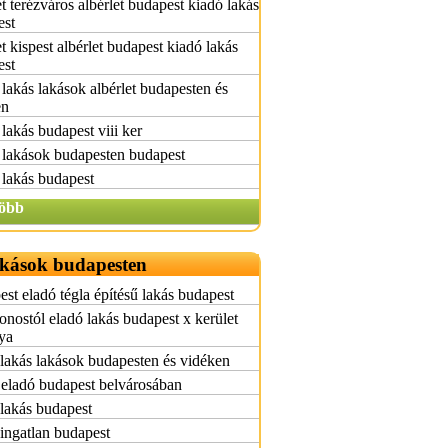
t terézváros albérlet budapest kiadó lakás
est
t kispest albérlet budapest kiadó lakás
est
lakás lakások albérlet budapesten és
en
lakás budapest viii ker
 lakások budapesten budapest
lakás budapest
öbb
akások budapesten
st eladó tégla építésű lakás budapest
onostól eladó lakás budapest x kerület
ya
lakás lakások budapesten és vidéken
eladó budapest belvárosában
lakás budapest
ingatlan budapest