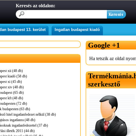
Keresés az oldalon:
tlan budapest 13. kerület
Ingatlan budapest kiadó
Google +1
Ha tetszik az oldal nyom
pest xii (48 db)
Termékmánia.
apest kiadó (58 db)
apest xi (45 db)
szerkesztő
apest xiv (48 db)
budapest (65 db)
apest kft (48 db)
budapesten (72 db)
k budapesten (63 db)
ző hitel ingatlanfedezet nélkül (38 db)
jtásos ingatlanra (48 db)
tásoknak ingatlanfedezettel (37 db)
lási illeték 2011 (44 db)