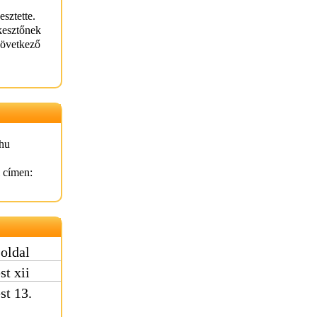
esztette.
kesztőnek
következő
hu
l címen:
oldal
st xii
st 13.