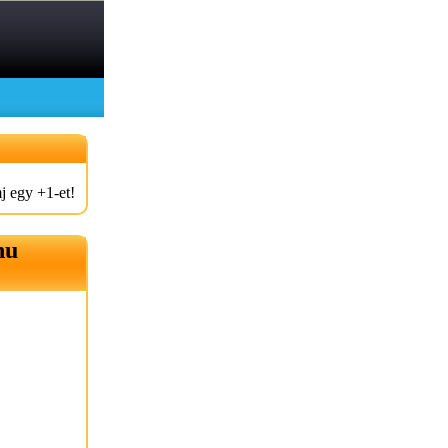
j egy +1-et!
hu