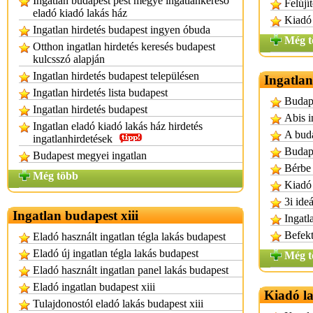
Ingatlan budapest pest megye ingatlankereső
Felújí
eladó kiadó lakás ház
Kiadó 
Ingatlan hirdetés budapest ingyen óbuda
Még t
Otthon ingatlan hirdetés keresés budapest
kulcsszó alapján
Ingatlan hirdetés budapest településen
Ingatlan
Ingatlan hirdetés lista budapest
Budape
Ingatlan hirdetés budapest
Abis i
Ingatlan eladó kiadó lakás ház hirdetés
A buda
ingatlanhirdetések
Budape
Budapest megyei ingatlan
Bérbe 
Még több
Kiadó 
3i ideá
Ingatlan budapest xiii
Ingatl
Befekt
Eladó használt ingatlan tégla lakás budapest
Eladó új ingatlan tégla lakás budapest
Még t
Eladó használt ingatlan panel lakás budapest
Eladó ingatlan budapest xiii
Kiadó l
Tulajdonostól eladó lakás budapest xiii