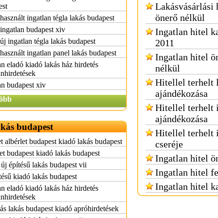
Lakásvásárlási 
est
önerő nélkül
használt ingatlan tégla lakás budapest
ingatlan budapest xiv
Ingatlan hitel k
új ingatlan tégla lakás budapest
2011
használt ingatlan panel lakás budapest
Ingatlan hitel ö
an eladó kiadó lakás ház hirdetés
nélkül
anhirdetések
Hitellel terhelt
an budapest xiv
ajándékozása
öbb
Hitellel terhelt
ajándékozása
akás budapest
Hitellel terhelt
t albérlet budapest kiadó lakás budapest
cseréje
et budapest kiadó lakás budapest
Ingatlan hitel ö
új építésű lakás budapest vii
Ingatlan hitel fe
tésű kiadó lakás budapest
Ingatlan hitel k
an eladó kiadó lakás ház hirdetés
anhirdetések
ás lakás budapest kiadó apróhirdetések