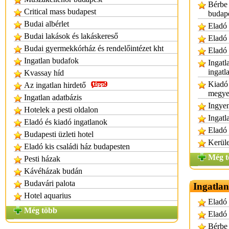
Bérbe 
Critical mass budapest
budap
Budai albérlet
Eladó 
Budai lakások és lakáskereső
Eladó 
Budai gyermekkórház és rendelőintézet kht
Eladó 
Ingatlan budafok
Ingatl
ingatl
Kvassay híd
Kiadó 
Az ingatlan hirdető
megy
Ingatlan adatbázis
Ingyen
Hotelek a pesti oldalon
Ingatl
Eladó és kiadó ingatlanok
Eladó 
Budapesti üzleti hotel
Kerüle
Eladó kis családi ház budapesten
Még t
Pesti házak
Kávéházak budán
Budavári palota
Ingatlan
Hotel aquarius
Eladó 
Még több
Eladó 
Bérbe 