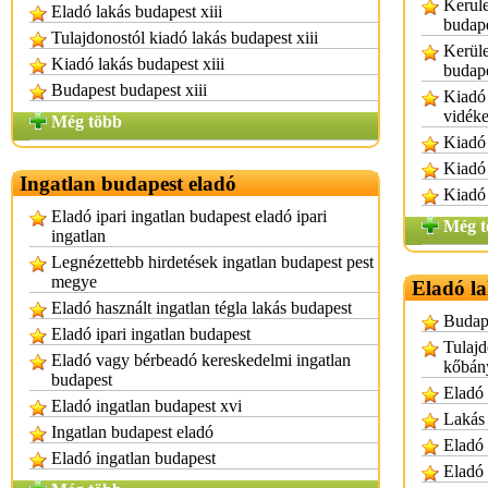
Kerule
Eladó lakás budapest xiii
budap
Tulajdonostól kiadó lakás budapest xiii
Kerüle
Kiadó lakás budapest xiii
budap
Budapest budapest xiii
Kiadó 
vidék
Még több
Kiadó 
Kiadó
Ingatlan budapest eladó
Kiadó 
Eladó ipari ingatlan budapest eladó ipari
Még t
ingatlan
Legnézettebb hirdetések ingatlan budapest pest
megye
Eladó l
Eladó használt ingatlan tégla lakás budapest
Budape
Eladó ipari ingatlan budapest
Tulajd
Eladó vagy bérbeadó kereskedelmi ingatlan
kőbán
budapest
Eladó 
Eladó ingatlan budapest xvi
Lakás 
Ingatlan budapest eladó
Eladó 
Eladó ingatlan budapest
Eladó 