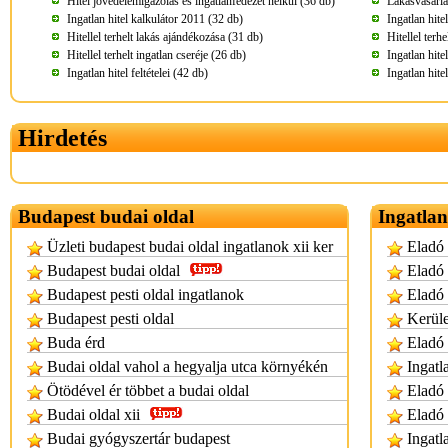
Hitel jövedelemigazolás és ingatlanfedezet nélkül (36 db)
Lakásvásárlá
Ingatlan hitel kalkulátor 2011 (32 db)
Ingatlan hite
Hitellel terhelt lakás ajándékozása (31 db)
Hitellel terh
Hitellel terhelt ingatlan cseréje (26 db)
Ingatlan hite
Ingatlan hitel feltételei (42 db)
Ingatlan hite
Hirdetés
Budapest budai oldal
Ingatlan
Üzleti budapest budai oldal ingatlanok xii ker
Eladó 
Budapest budai oldal
Eladó 
Budapest pesti oldal ingatlanok
Eladó 
Budapest pesti oldal
Kerüle
Buda érd
Eladó 
Budai oldal vahol a hegyalja utca környékén
Ingatl
Ötödével ér többet a budai oldal
Eladó 
Budai oldal xii
Eladó 
Budai gyógyszertár budapest
Ingatl