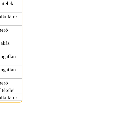
hitelek
alkulátor
nerő
 lakás
 ingatlan
 ingatlan
nerő
ltételei
alkulátor