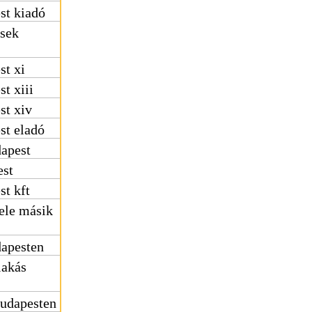
st kiadó
ések
st xi
t xiii
st xiv
st eladó
dapest
est
st kft
tele másik
dapesten
 lakás
budapesten