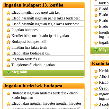
budap
Ingatlan budapest 13. kerület
Eladó 
Eladó ingatlan budapest xiii ker
Eladó 
Eladó használt ingatlan panel lakás budapest
Eladó 
Eladó használt ingatlan tégla lakás budapest
Eladó 
Ingatlan budapest
Ingatl
Kerület béke utca kiadó ipari ingatlan
ingatl
Budapest budapest xiii
Ingatl
Ingatlan haz lakas telek
Még t
Eladó lakás budapest xiii
Ingatlan hirdetés xiii
Kiadó l
Tulajdonostól eladó ingatlan
Kerüle
Még több
Albérl
Kiadó 
Ingatlan hirdetések budapest
Új épí
Budapest ingatlan hirdetés hirdetések eladó
Ingatl
kiadó ingatlan
ingatl
Eladó lakás ingatlan hirdetés ingatlan hirdetés
3 szob