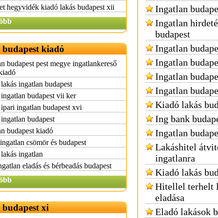
et hegyvidék kiadó lakás budapest xii
Ingatlan budape
öbb
Ingatlan hirdet
budapest
Ingatlan budape
n budapest kiadó
Ingatlan budapes
an budapest pest megye ingatlankereső
kiadó
Ingatlan budape
lakás ingatlan budapest
Ingatlan budape
ingatlan budapest vii ker
Kiadó lakás bu
ipari ingatlan budapest xvi
Ing bank budap
ingatlan budapest
an budapest kiadó
Ingatlan budape
ingatlan csömör és budapest
Lakáshitel átvi
lakás ingatlan
ingatlanra
ingatlan eladás és bérbeadás budapest
Kiadó lakás bu
öbb
Hitellel terhelt
eladása
 budapest xi
Eladó lakások 