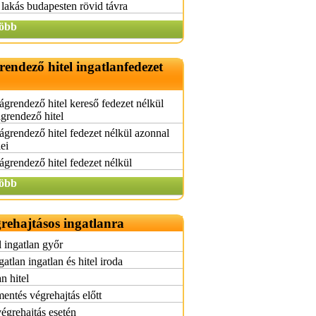
lakás budapesten rövid távra
öbb
endező hitel ingatlanfedezet
grendező hitel kereső fedezet nélkül
grendező hitel
grendező hitel fedezet nélkül azonnal
lei
grendező hitel fedezet nélkül
öbb
grehajtásos ingatlanra
l ingatlan győr
atlan ingatlan és hitel iroda
n hitel
mentés végrehajtás előtt
végrehajtás esetén