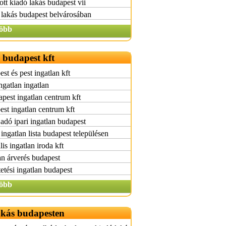
tott kiadó lakás budapest vii
lakás budapest belvárosában
öbb
 budapest kft
st és pest ingatlan kft
ngatlan ingatlan
pest ingatlan centrum kft
st ingatlan centrum kft
adó ipari ingatlan budapest
ingatlan lista budapest településen
lis ingatlan iroda kft
an árverés budapest
etési ingatlan budapest
öbb
akás budapesten