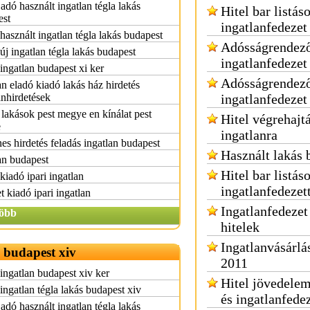
adó használt ingatlan tégla lakás
Hitel bar listás
est
ingatlanfedezet
használt ingatlan tégla lakás budapest
Adósságrendező
új ingatlan tégla lakás budapest
ingatlanfedezet
ingatlan budapest xi ker
Adósságrendező
an eladó kiadó lakás ház hirdetés
anhirdetések
ingatlanfedezet
lakások pest megye en kínálat pest
Hitel végrehajt
e
ingatlanra
es hirdetés feladás ingatlan budapest
Használt lakás 
an budapest
Hitel bar listás
kiadó ipari ingatlan
ingatlanfedezet
t kiadó ipari ingatlan
Ingatlanfedezet
öbb
hitelek
Ingatlanvásárlás
 budapest xiv
2011
ingatlan budapest xiv ker
Hitel jövedele
ingatlan tégla lakás budapest xiv
és ingatlanfede
adó használt ingatlan tégla lakás