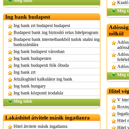
Még több
Kiadó 
Még t
Ing bank budapest
Ing bank zrt budapest budapest
Adósságr
Budapest bank ing biztosító relax hitelprogram
nélkül
Budapest bank internetbankból tudok utalni ing
Adóssá
bankszámlára
adóssá
Ing bank budapest városban
Adóssá
Ing bank budapesten
feltéte
Ing bank budapesti fiók óbuda
Adóssá
Ing bank zrt
Még t
Jelzáloghitel kalkulátor ing bank
Ing bank hungary
Hitel vé
Ing bank központi irodaház
V hite
Még több
Roxing
Ingatla
Lakáshitel átvitele másik ingatlanra
Hitel 
Hitel átvitele másik ingatlanra
Hitel 