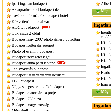
Ipari ingatlan budapest
Albérl
Az aquarius hotel budapest déli
Még t
További információk budapest hotel
Közvetlenül a budai vár
Ingatla
Albérlet budapest
Ingatl
Cukrászda 2 oldal
eladó 
Budapest may 2007 photo gallery by zoltán
Kiadó 
Budapest kulturális sugárút
Kiadó 
Photo of evening budapest
Kiadó 
Budapest nevezetességei
Kiadó 
Budapest duna parti látképe
Ingatl
Teniszoktatás budapest
Eladó 
Budapest i ii iii xi xii xxii kerületei
Kiadó 
1173 budapest
Ipari 
Négycsillagos szállodák budapest
Még t
Budapest csatornázása projekt
Budapest földrajza
Budapest magyarország
Ingatlan
Műszakellenőr budapest