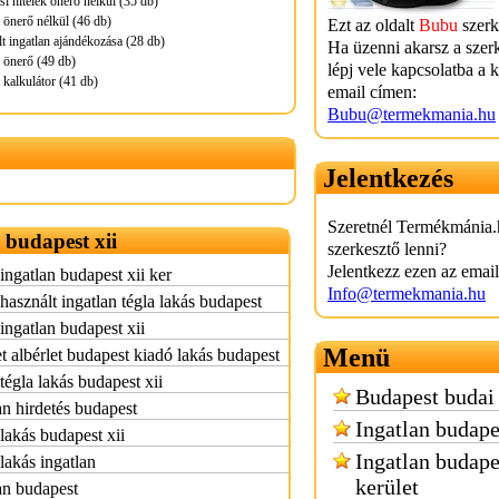
si hitelek önerő nélkül (35 db)
l önerő nélkül (46 db)
Ezt az oldalt
Bubu
szerk
elt ingatlan ajándékozása (28 db)
Ha üzenni akarsz a szer
l önerő (49 db)
lépj vele kapcsolatba a 
l kalkulátor (41 db)
email címen:
Bubu@termekmania.hu
Jelentkezés
Szeretnél Termékmánia.
 budapest xii
szerkesztő lenni?
Jelentkezz ezen az emai
ingatlan budapest xii ker
Info@termekmania.hu
használt ingatlan tégla lakás budapest
ingatlan budapest xii
Menü
t albérlet budapest kiadó lakás budapest
tégla lakás budapest xii
Budapest budai 
an hirdetés budapest
Ingatlan budape
lakás budapest xii
Ingatlan budape
lakás ingatlan
kerület
an budapest