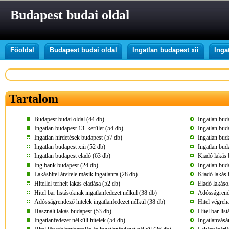
Budapest budai oldal
Főoldal
Budapest budai oldal
Ingatlan budapest xii
Inga
Tartalom
Budapest budai oldal (44 db)
Ingatlan buda
Ingatlan budapest 13. kerület (54 db)
Ingatlan bud
Ingatlan hirdetések budapest (57 db)
Ingatlan bud
Ingatlan budapest xiii (52 db)
Ingatlan bud
Ingatlan budapest eladó (63 db)
Kiadó lakás 
Ing bank budapest (24 db)
Ingatlan bud
Lakáshitel átvitele másik ingatlanra (28 db)
Kiadó lakás 
Hitellel terhelt lakás eladása (52 db)
Eladó lakáso
Hitel bar listásoknak ingatlanfedezet nélkül (38 db)
Adósságrende
Adósságrendező hitelek ingatlanfedezet nélkül (38 db)
Hitel végreha
Használt lakás budapest (53 db)
Hitel bar lis
Ingatlanfedezet nélküli hitelek (54 db)
Ingatlanvásár