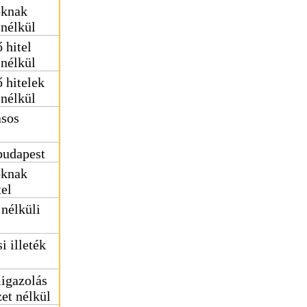
oknak
 nélkül
 hitel
 nélkül
 hitelek
 nélkül
ásos
budapest
oknak
tel
 nélküli
i illeték
migazolás
zet nélkül