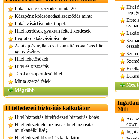
Hitel f
Lakáslízing szerződés minta 2011
bejeg
Készpénz kölcsönadási szerződés minta
Erste 
Lakásvásárlási hitel tippek
szaba
Hitel kérdések gyakran feltett kérdések
Lakásf
Legjobb lakásvásárlási hitel
Szabad
Adatlap és nyilatkozat kamattámogatásos hitel
összeh
igényléséhez
Személ
Hitel lehetőségek
Személ
Hitel és biztosítás
Hitelk
Tarol a szuperolcsó hitel
Lakásf
Minta szerzd felek
Még t
Még több
Ingatlan
Hitelfedezeti biztosítás kalkulátor
2011
Hitel biztosítás hitelfedezeti biztosítás kötés
Adasve
downl
Hitelfedezeti életbiztosítás hitel biztosítás
munkanélküliség
Ingatl
Hitelfedezeti biztosítás kalkulátor