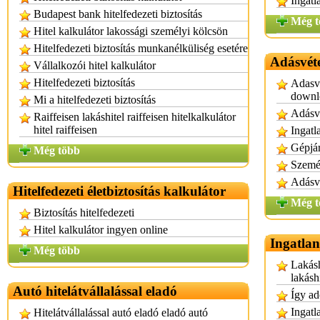
Ingatl
Budapest bank hitelfedezeti biztosítás
Még t
Hitel kalkulátor lakossági személyi kölcsön
Hitelfedezeti biztosítás munkanélküliség esetére
Adásvéte
Vállalkozói hitel kalkulátor
Hitelfedezeti biztosítás
Adasve
downl
Mi a hitelfedezeti biztosítás
Adásvé
Raiffeisen lakáshitel raiffeisen hitelkalkulátor
hitel raiffeisen
Ingatl
Gépjár
Még több
Személ
Adásvé
Hitelfedezeti életbiztosítás kalkulátor
Még t
Biztosítás hitelfedezeti
Hitel kalkulátor ingyen online
Ingatlan
Még több
Lakásh
lakásh
Autó hitelátvállalással eladó
Így ad
Ingatl
Hitelátvállalással autó eladó eladó autó