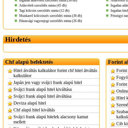
Ingatlan adásvételi szerződés minta (38 db)
Adásvételi s
Adásvételi szerződés minta (45 db)
Ingatlan adá
Tagi kölcsön szerződés minta (12 db)
Ingatlan hite
Munkaerő kölcsönzés szerződés minta (36 db)
Pénzügyi tan
Házassági vagyonjogi szerződés minta (26 db)
Hirdetés
Chf alapú befektetés
Forint a
Hitel átváltás kalkulátor forint chf hitel átváltás
Forint
kalkulátor
Fogyó 
Japán jen vagy svájci frank alapú hitel
Forint
Svájci frank alapú hitel kiváltása
Online
Svájci frank alapú hitel átváltása
Hitel 
Deviza alapú hitel
Személ
Chf alapú hitel kiváltás
Szabad
Svájci frank alapú hitelek alacsony kamat
kalkul
mellett
Cib ki