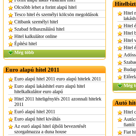
Hitelbiz
Olcsóbb lehet a forint alapú hitel
Hitel 
Tesco hitel és személyi kölcsön megoldások
lakásh
Citibank személyi hitel
Hitel 
Szabad felhasználású hitel
Hitel 
Hitel kalkulátor online
Hitel 
Építési hitel
Hitel 
Még több
Adóssá
Szabad
Euro alapú hitel 2011
Budape
Előrel
Euro alapú hitel 2011 euro alapú hitelek 2011
Még t
Euro alapú lakáshitel euro alapú hitel
hitelkalkulátor euro alapú
Hitel 2011 hiteligénylés 2011 azonnali hitelek
Autó hit
2011
Euró alapú hitel 2011
Hitel 
Euro alapú hitel kiváltás
Autócs
fiattól
Az euró alapú hitel újbóli bevezetését
szorgalmazza a duna house
Fiat h