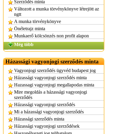
Szerződés minta
Változott a munka törvénykönyve létrejött az
ngtt
A munka törvénykönyve
Önéletrajz minta
Munkaerő kölcsönzés non profit alapon
Még több
Házassági vagyonjogi szerződés minta
Vagyonjogi szerződés ügyvéd budapest jog
Házassági vagyonjogi szerződés minta
Hazassagi vagyonjogi megallapodas minta
Mire megoldás a házassági vagyonjogi
szerződés
Házassági vagyonjogi szerződés
Mi a házassági vagyonjogi szerződés
Házassági szerződés minta
Házassági vagyonjogi szerződések
Haszonélvezeti jog teljhatalom