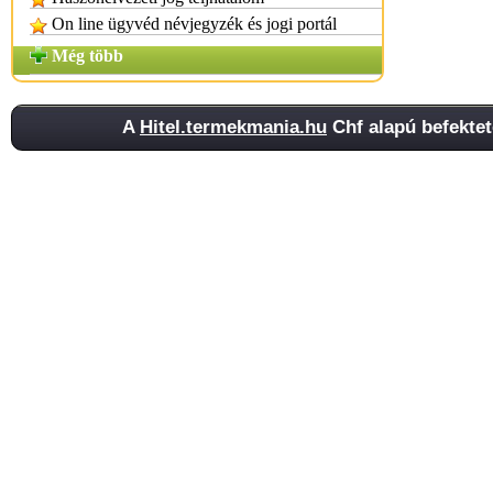
On line ügyvéd névjegyzék és jogi portál
Még több
A
Hitel.termekmania.hu
Chf alapú befektet