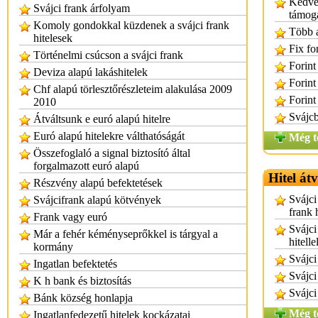
Kedvez
Svájci frank árfolyam
támoga
Komoly gondokkal küzdenek a svájci frank
Több a
hitelesek
Fix for
Történelmi csúcson a svájci frank
Forint 
Deviza alapú lakáshitelek
Forint
Chf alapú törlesztőrészleteim alakulása 2009
Forint
2010
Svájcb
Átváltsunk e euró alapú hitelre
Euró alapú hitelekre válthatóságát
Még t
Összefoglaló a signal biztosító által
forgalmazott euró alapú
Hitel át
Részvény alapú befektetések
Svájci
Svájcifrank alapú kötvények
frank h
Frank vagy euró
Svájci
Már a fehér kéményseprőkkel is tárgyal a
hitelle
kormány
Svájci
Ingatlan befektetés
Svájci 
K h bank és biztosítás
Svájci 
Bánk község honlapja
Még t
Ingatlanfedezetű hitelek kockázatai