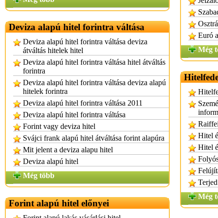
Jelzál
Szabad
Osztrá
Deviza alapú hitel forintra váltása
Euró a
Deviza alapú hitel forintra váltása deviza
Még t
átváltás hitelek hitel
Deviza alapú hitel forintra váltása hitel átváltás
forintra
Hitelfede
Deviza alapú hitel forintra váltása deviza alapú
hitelek forintra
Hitelf
Deviza alapú hitel forintra váltása 2011
Személ
infor
Deviza alapú hitel forintra váltása
Raiffe
Forint vagy deviza hitel
Hitel 
Svájci frank alapú hitel átváltása forint alapúra
Hitel é
Mit jelent a deviza alapu hitel
Folyós
Deviza alapú hitel
Felújít
Még több
Terjed 
Még t
Forint alapú hitel előnyei
Forint alapú lakás vásárlási hitel