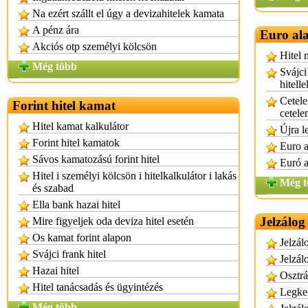
Na ezért szállt el úgy a devizahitelek kamata
A pénz ára
Euro ala
Akciós otp személyi kölcsön
Hitel 
Még több
Svájci
hitelle
Cetele
Forint hitel kamat
cetele
Hitel kamat kalkulátor
Újra l
Forint hitel kamatok
Euro a
Sávos kamatozású forint hitel
Euró a
Hitel i személyi kölcsön i hitelkalkulátor i lakás
Még t
és szabad
Ella bank hazai hitel
Jelzálog
Mire figyeljek oda deviza hitel esetén
Os kamat forint alapon
Jelzál
Svájci frank hitel
Jelzál
Hazai hitel
Osztrá
Hitel tanácsadás és ügyintézés
Legked
Még több