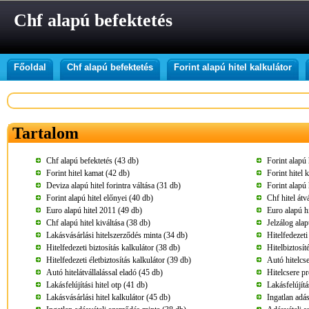
Chf alapú befektetés
Főoldal
Chf alapú befektetés
Forint alapú hitel kalkulátor
Tartalom
Chf alapú befektetés (43 db)
Forint alapú 
Forint hitel kamat (42 db)
Forint hitel 
Deviza alapú hitel forintra váltása (31 db)
Forint alapú 
Forint alapú hitel előnyei (40 db)
Chf hitel átv
Euro alapú hitel 2011 (49 db)
Euro alapú hi
Chf alapú hitel kiváltása (38 db)
Jelzálog alap
Lakásvásárlási hitelszerződés minta (34 db)
Hitelfedezeti
Hitelfedezeti biztosítás kalkulátor (38 db)
Hitelbiztosít
Hitelfedezeti életbiztosítás kalkulátor (39 db)
Autó hitelcs
Autó hitelátvállalással eladó (45 db)
Hitelcsere p
Lakásfelújítási hitel otp (41 db)
Lakásfelújítá
Lakásvásárlási hitel kalkulátor (45 db)
Ingatlan adá