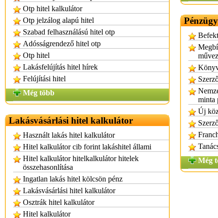
Otp hitel kalkulátor
Pénzügyi
Otp jelzálog alapú hitel
Szabad felhasználású hitel otp
Befekt
Adósságrendező hitel otp
Megbíz
Otp hitel
művez
Lakásfelújítás hitel hírek
Könyve
Felújítási hitel
Szerz
Nemze
Még több
minta
Új köz
Lakásvásárlási hitel kalkulátor
Szerz
Franch
Használt lakás hitel kalkulátor
Tanács
Hitel kalkulátor cib forint lakáshitel állami
Hitel kalkulátor hitelkalkulátor hitelek
Még t
összehasonlítása
Ingatlan lakás hitel kölcsön pénz
Lakásvásárlási hitel kalkulátor
Osztrák hitel kalkulátor
Hitel kalkulátor