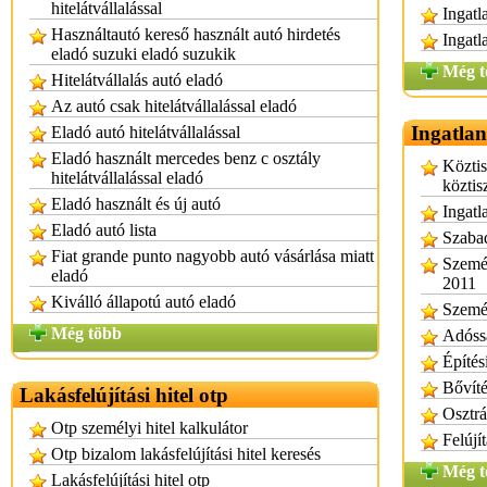
hitelátvállalással
Ingatl
Használtautó kereső használt autó hirdetés
Ingatl
eladó suzuki eladó suzukik
Még t
Hitelátvállalás autó eladó
Az autó csak hitelátvállalással eladó
Ingatlan
Eladó autó hitelátvállalással
Eladó használt mercedes benz c osztály
Köztis
hitelátvállalással eladó
köztisz
Eladó használt és új autó
Ingatl
Eladó autó lista
Szabad
Fiat grande punto nagyobb autó vásárlása miatt
Személ
eladó
2011
Kiválló állapotú autó eladó
Személ
Még több
Adóssá
Építés
Bővíté
Lakásfelújítási hitel otp
Osztrá
Otp személyi hitel kalkulátor
Felújí
Otp bizalom lakásfelújítási hitel keresés
Még t
Lakásfelújítási hitel otp