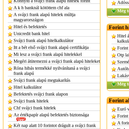
Könnyíti a svájci frank alapú hitelek forint
Adóssá
A k h banknál kötöttem chf ala
Még t
A svájci frank alapú hitelek múltja
magyarországon
Hitel és befektetés
Forint h
Unicredit bank hitel
Hitel á
Svájci frank alapú hitelkalkulátor
kalkul
Itt a bét első svájci frank alapú certifikátja
Forint
Mi lesz a svájci frank alapú hitelekkel
Otp la
Megéri átütemezni a svájci frank alapú hiteleket
Személ
Róna hibás termékké nyilvánítaná a svájci
Autóhi
frank alapú
Lakásv
Svájci frank alapú megtakarítás
Még t
Hitel kalkulátor
Befektetés svájci frank alapon
Forint a
Svájci frank hitelek
Chf svájci frank hitelek
Euró v
Az értékpapír alapú befektetés biztonsága
Forint
A fori
Két nap alatt 10 forintot drágult a svájci frank