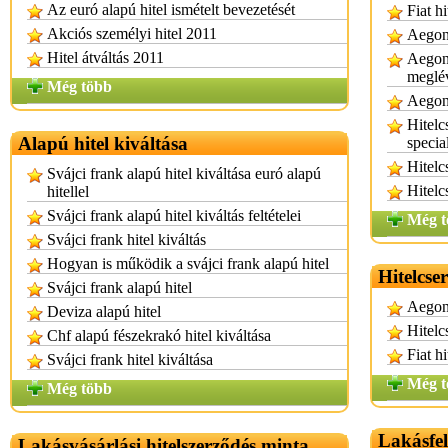
Az euró alapú hitel ismételt bevezetését
Fiat h
Akciós személyi hitel 2011
Aegon 
Hitel átváltás 2011
Aegon 
meglé
Még több
Aegon 
Hitelc
Alapú hitel kiváltása
special
Hitel
Svájci frank alapú hitel kiváltása euró alapú
Hitelc
hitellel
Svájci frank alapú hitel kiváltás feltételei
Még t
Svájci frank hitel kiváltás
Hogyan is működik a svájci frank alapú hitel
Hitelcse
Svájci frank alapú hitel
Aegon 
Deviza alapú hitel
Hitelc
Chf alapú fészekrakó hitel kiváltása
Fiat hi
Svájci frank hitel kiváltása
Még t
Még több
Lakásfel
Lakásvásárlási hitelszerződés minta