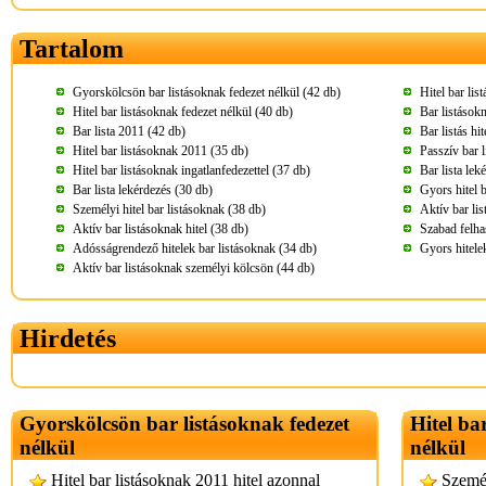
Tartalom
Gyorskölcsön bar listásoknak fedezet nélkül (42 db)
Hitel bar lis
Hitel bar listásoknak fedezet nélkül (40 db)
Bar listásokn
Bar lista 2011 (42 db)
Bar listás hi
Hitel bar listásoknak 2011 (35 db)
Passzív bar 
Hitel bar listásoknak ingatlanfedezettel (37 db)
Bar lista lek
Bar lista lekérdezés (30 db)
Gyors hitel 
Személyi hitel bar listásoknak (38 db)
Aktív bar lis
Aktív bar listásoknak hitel (38 db)
Szabad felha
Adósságrendező hitelek bar listásoknak (34 db)
Gyors hitele
Aktív bar listásoknak személyi kölcsön (44 db)
Hirdetés
Gyorskölcsön bar listásoknak fedezet
Hitel ba
nélkül
nélkül
Hitel bar listásoknak 2011 hitel azonnal
Személ