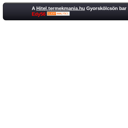
A
Hitel.termekmania.hu
Gyorskölcsön bar l
Edy56