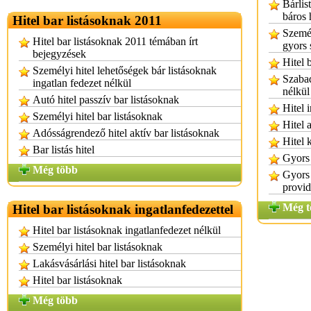
Bárlis
báros 
Hitel bar listásoknak 2011
Személ
Hitel bar listásoknak 2011 témában írt
gyors 
bejegyzések
Hitel 
Személyi hitel lehetőségek bár listásoknak
Szabad
ingatlan fedezet nélkül
nélkül
Autó hitel passzív bar listásoknak
Hitel 
Személyi hitel bar listásoknak
Hitel 
Adósságrendező hitel aktív bar listásoknak
Hitel 
Bar listás hitel
Gyors 
Még több
Gyors 
provid
Még t
Hitel bar listásoknak ingatlanfedezettel
Hitel bar listásoknak ingatlanfedezet nélkül
Személyi hitel bar listásoknak
Lakásvásárlási hitel bar listásoknak
Hitel bar listásoknak
Még több