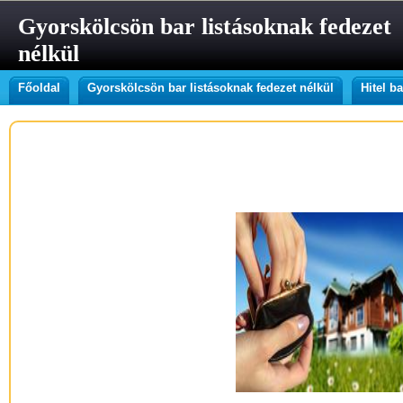
Gyorskölcsön bar listásoknak fedezet
nélkül
Főoldal
Gyorskölcsön bar listásoknak fedezet nélkül
Hitel b