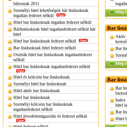
bárosnak 2011
ingatl
Személyi hitel lehetőségek bár listásoknak
Még t
ingatlan fedezet nélkül
Hitel bar listásoknak ingatlan fedezet nélkül
Bar list
Bárlistásoknak hitel ingatlanfedezet nélkül bár
hitel
Aktív 
Hitel bar listásoknak fedezet nélkül
keresé
Bar listásoknak hitel fedezet nélkül
Bar li
Osztrák hitel bar listásoknak ingatlanfedezet
Személ
nélkül
Még t
Hitel bar listásoknak ingatlanfedezet nélkül
Hitel és kölcsön bar listásoknak
Bar listá
Személyi hitel bar listásoknak
Bar li
Hitel aktív bar listásoknak
biztosí
Hitel bar listásoknak
Index 
Személyi kölcsön bar listásoknak
hitel l
ingatlanfedezet nélkül
Bar li
Hitel jövedelemigazolás és fedezet nélkül
Hitel 
Hitel fedezet nélkül
Még t