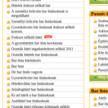
Hitelek fedezet nélkül bar
A személyi kölcsön bar listásoknak is
Passzív 
megoldható
Szabad
Személyi kölcsön bar listásoknak
lista e
Gyorskölcsön bár listásnak fedezet nélkül
Adóssá
keresés
esetén
Fedezet nélküli hitel
Építés
A gyorshitelek bar lista kockázata
Problé
Osztrák hitel ingatlanfedezet nélkül 2011
Khr li
Osztrák hitelek bar listásoknak
Hitele
Bar lista lekérdezés
Lakásh
Bar lista
Passzí
De bar listás vagyok
Még t
Gyorskölcsön bar listásoknak
Hitelkiváltás bar listásoknak
Jelzáloghitel bar listásoknak
Bar list
Ki ad hitelt a bar listásoknak
Aktív 
Autóhitel bar listásoknak
Bar lis
Osztrák hitel előzetes költségek nélkül