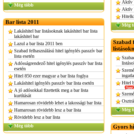
Aktív 
Még több
Aktív 
Hitelk
Bar lista 2011
Még t
Lakáshitel bar listásoknak lakáshitel bar lista
lakáshitel bar
Szabad f
Lazul a bar lista 2011 ben
listások
Szabad felhasználású hitel igénylés passzív bar
lista esetén
Szabad
listás
Adósságrendező hitel igénylés passzív bar lista
esetén
Személ
ingatl
Hitel 850 ezer magyar a bar lista foglya
Hitel 
Lakáshitel igénylés passzív bar lista esetén
A jó adósokkal fizettetik meg a bar lista
Személ
kurtítását
Osztrá
Hamarosan rövidebb lehet a lakossági bar lista
Még t
Hamarosan rövidebb lesz a bar lista
Rövidebb lesz a bar lista
Még több
Gyors hi