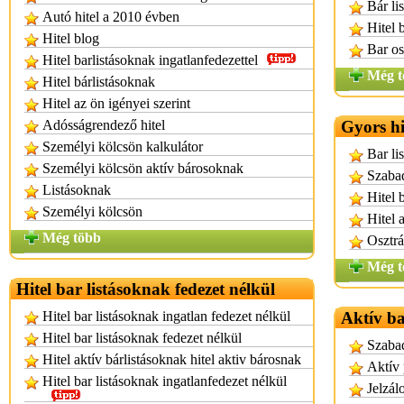
Bár lis
Autó hitel a 2010 évben
Hitel 
Hitel blog
Bar os
Hitel barlistásoknak ingatlanfedezettel
Még t
Hitel bárlistásoknak
Hitel az ön igényei szerint
Adósságrendező hitel
Gyors hi
Személyi kölcsön kalkulátor
Bar li
Személyi kölcsön aktív bárosoknak
Szabad
Listásoknak
Hitel 
Személyi kölcsön
Hitel 
Még több
Osztrá
Még t
Hitel bar listásoknak fedezet nélkül
Hitel bar listásoknak ingatlan fedezet nélkül
Aktív ba
Hitel bar listásoknak fedezet nélkül
Szabad
Hitel aktív bárlistásoknak hitel aktiv bárosnak
Aktív 
Hitel bar listásoknak ingatlanfedezet nélkül
Jelzál