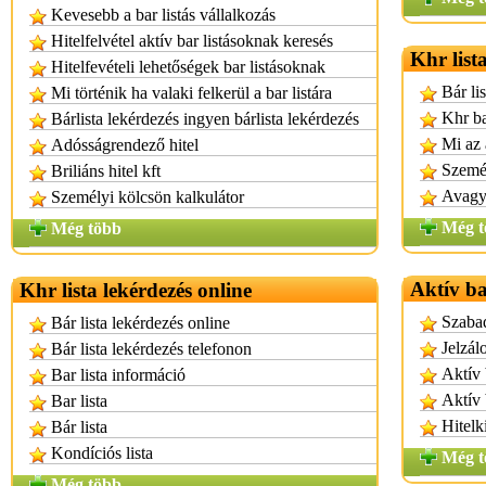
Kevesebb a bar listás vállalkozás
Hitelfelvétel aktív bar listásoknak keresés
Khr list
Hitelfevételi lehetőségek bar listásoknak
Bár lis
Mi történik ha valaki felkerül a bar listára
Khr ba
Bárlista lekérdezés ingyen bárlista lekérdezés
Mi az 
Adósságrendező hitel
Személ
Briliáns hitel kft
Avagy 
Személyi kölcsön kalkulátor
Még t
Még több
Aktív ba
Khr lista lekérdezés online
Szabad
Bár lista lekérdezés online
Jelzál
Bár lista lekérdezés telefonon
Aktív 
Bar lista információ
Aktív 
Bar lista
Hitelk
Bár lista
Kondíciós lista
Még t
Még több