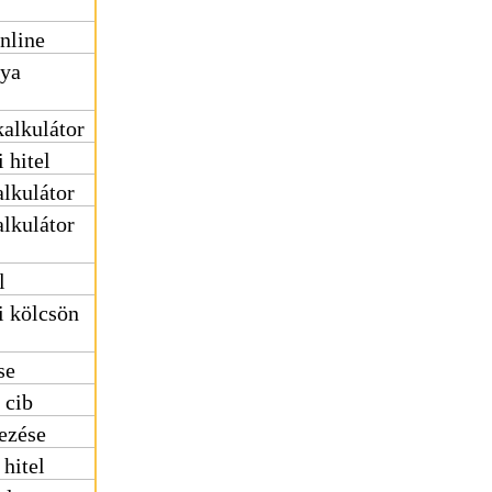
online
tya
kalkulátor
 hitel
alkulátor
alkulátor
l
i kölcsön
se
 cib
dezése
 hitel