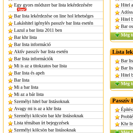
Egy gyors módszer bar lista lekérdezésére
Hitel 
Adóssá
Bar lista lekérdezése on line hol lehetséges
Hitel 
Lakáshitel igénylés passzív bar lista esetén
Bar os
Lazul a bar lista 2011 ben
Még t
Bar khr lista
Bar lista információ
Lista le
Aktív passzív bar lista esetén
Bar lista információk
Bar li
Mi is az a titokzatos bar lista
Bar li
Bar lista és apeh
Hitel 
Bar lista
Még t
Mi a bar lista
Mi az a bár lista
Passzív 
Személyi hitel bar listásoknak
Avagy mi is az a khr lista
Építés
Személyi kölcsön bar khr listásoknak
Problé
Lista témában írt bejegyzések
Khr li
Személyi kölcsön bar listásoknak
Még t