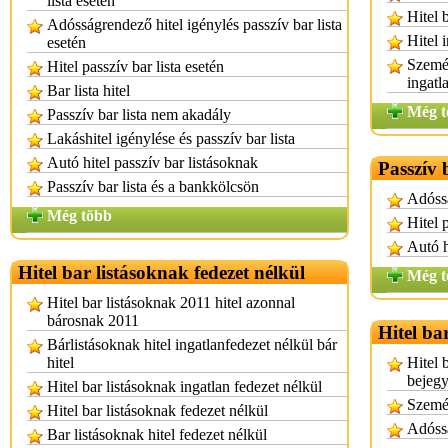
lista esetén
Hitel 
Adósságrendező hitel igénylés passzív bar lista
Hitel 
esetén
Személ
Hitel passzív bar lista esetén
ingatl
Bar lista hitel
Még t
Passzív bar lista nem akadály
Lakáshitel igénylése és passzív bar lista
Autó hitel passzív bar listásoknak
Passzív 
Passzív bar lista és a bankkölcsön
Adóssá
Még több
Hitel 
Autó h
Hitel bar listásoknak fedezet nélkül
Még t
Hitel bar listásoknak 2011 hitel azonnal
bárosnak 2011
Hitel ba
Bárlistásoknak hitel ingatlanfedezet nélkül bár
hitel
Hitel 
bejeg
Hitel bar listásoknak ingatlan fedezet nélkül
Személ
Hitel bar listásoknak fedezet nélkül
Adóssá
Bar listásoknak hitel fedezet nélkül