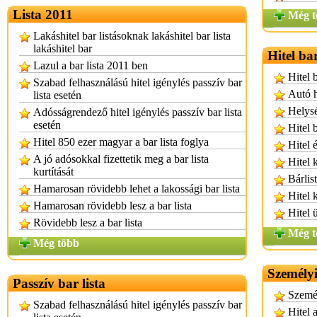
Lista 2011
Még t
Lakáshitel bar listásoknak lakáshitel bar lista
lakáshitel bar
Hitel ba
Lazul a bar lista 2011 ben
Hitel 
Szabad felhasználású hitel igénylés passzív bar
Autó h
lista esetén
Helysé
Adósságrendező hitel igénylés passzív bar lista
esetén
Hitel 
Hitel 850 ezer magyar a bar lista foglya
Hitel 
A jó adósokkal fizettetik meg a bar lista
Hitel 
kurtítását
Bárlis
Hamarosan rövidebb lehet a lakossági bar lista
Hitel 
Hamarosan rövidebb lesz a bar lista
Hitel 
Rövidebb lesz a bar lista
Még t
Még több
Személyi
Passzív bar lista
Személ
Szabad felhasználású hitel igénylés passzív bar
Hitel 