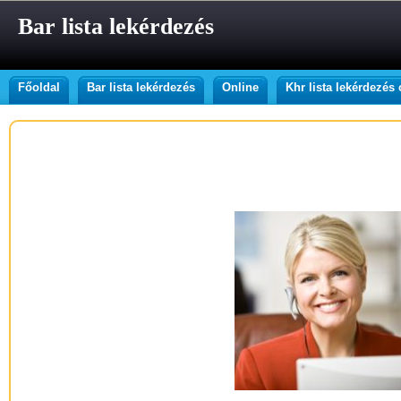
Bar lista lekérdezés
Főoldal
Bar lista lekérdezés
Online
Khr lista lekérdezés 