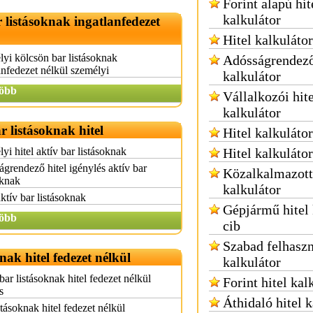
Forint alapú hit
kalkulátor
r listásoknak ingatlanfedezet
Hitel kalkuláto
yi kölcsön bar listásoknak
Adósságrendező
anfedezet nélkül személyi
kalkulátor
öbb
Vállalkozói hite
kalkulátor
r listásoknak hitel
Hitel kalkulátor
yi hitel aktív bar listásoknak
Hitel kalkuláto
grendező hitel igénylés aktív bar
Közalkalmazotti
oknak
kalkulátor
aktív bar listásoknak
Gépjármű hitel 
öbb
cib
Szabad felhaszn
nak hitel fedezet nélkül
kalkulátor
bar listásoknak hitel fedezet nélkül
Forint hitel kal
s
Áthidaló hitel k
stásoknak hitel fedezet nélkül