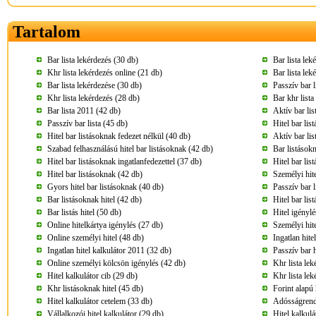
Tartalom
Bar lista lekérdezés (30 db)
Bar lista lek
Khr lista lekérdezés online (21 db)
Bar lista lek
Bar lista lekérdezése (30 db)
Passzív bar 
Khr lista lekérdezés (28 db)
Bar khr lista
Bar lista 2011 (42 db)
Aktív bar lis
Passzív bar lista (45 db)
Hitel bar lis
Hitel bar listásoknak fedezet nélkül (40 db)
Aktív bar lis
Szabad felhasználású hitel bar listásoknak (42 db)
Bar listásokn
Hitel bar listásoknak ingatlanfedezettel (37 db)
Hitel bar li
Hitel bar listásoknak (42 db)
Személyi hite
Gyors hitel bar listásoknak (40 db)
Passzív bar l
Bar listásoknak hitel (42 db)
Hitel bar li
Bar listás hitel (50 db)
Hitel igénylé
Online hitelkártya igénylés (27 db)
Személyi hite
Online személyi hitel (48 db)
Ingatlan hite
Ingatlan hitel kalkulátor 2011 (32 db)
Passzív bar h
Online személyi kölcsön igénylés (42 db)
Khr lista lek
Hitel kalkulátor cib (29 db)
Khr lista lek
Khr listásoknak hitel (45 db)
Forint alapú 
Hitel kalkulátor cetelem (33 db)
Adósságrende
Vállalkozói hitel kalkulátor (29 db)
Hitel kalkulá