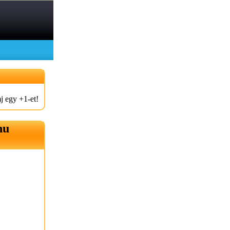
j egy +1-et!
hu