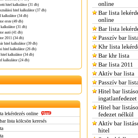
online
ti hitel kalkulátor (31 db)
ználású hitel kalkulátor (37 db)
Bar lista lekérd
l kalkulátor (34 db)
online
tor erste (49 db)
 kalkulátor (31 db)
Bar lista lekérd
tor autó (41 db)
Passzív bar list
átor 2011 (34 db)
r hitel kalkulátor (39 db)
Khr lista lekér
si hitel kalkulátor (26 db)
Bar khr lista
hitel kalkulátor (34 db)
el kalkulátor (24 db)
Bar lista 2011
Aktív bar lista
Passzív bar list
Hitel bar listás
ingatlanfedezet
Hitel bar listás
sta lekérdezés online
fedezet nélkül
bar lista kölcsön keresés
Aktív bar listá
ta
hitel
ta