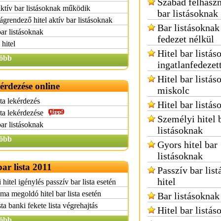
Szabad felhaszn
aktív bar listásoknak működik
bar listásoknak
grendező hitel aktív bar listásoknak
Bar listásoknak 
bar listásoknak
fedezet nélkül
 hitel
Hitel bar listás
öbb
ingatlanfedezet
Hitel bar listás
kérdezése online
miskolc
sta lekérdezés
Hitel bar listás
sta lekérdezése
Személyi hitel 
bar listásoknak
listásoknak
öbb
Gyors hitel bar
listásoknak
bar lista 2011
Passzív bar lis
hitel
i hitel igénylés passzív bar lista esetén
ma megoldó hitel bar lista esetén
Bar listásoknak 
sta banki fekete lista végrehajtás
Hitel bar listá
öbb