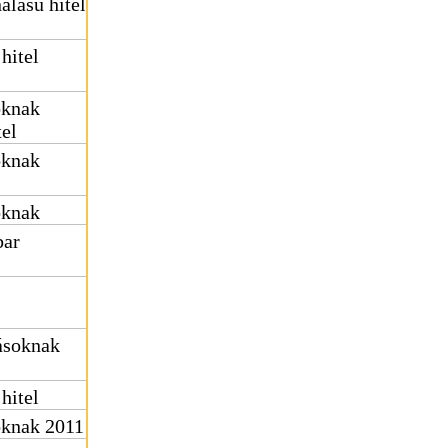
álású hitel
hitel
oknak
tel
oknak
oknak
bar
tásoknak
hitel
soknak 2011