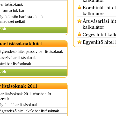
kalkulátor
bar listásoknak
Kombinált hitel
információk bar
kalkulátor
yi kölcsön bar listásoknak
Áruvásárlási hit
anfedezet nélkül
kalkulátor
öbb
Céges hitel kal
Egyenlítő hitel 
bar listásoknak hitel
grendező hitel passzív bar listásoknak
passzív bar listásoknak
itel bar listásoknak
öbb
r listásoknak 2011
bar listásoknak 2011 témában írt
yzések
yi hitel bar listásoknak
grendező hitel aktív bar listásoknak