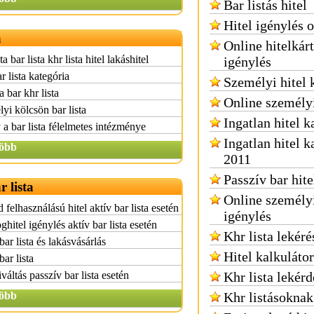
Bar listás hitel
Hitel igénylés 
a
Online hitelkár
ta bar lista khr lista hitel lakáshitel
igénylés
r lista kategória
Személyi hitel 
a bar khr lista
Online személyi
yi kölcsön bar lista
Ingatlan hitel k
a bar lista félelmetes intézménye
Ingatlan hitel k
öbb
2011
Passzív bar hite
r lista
Online személy
 felhasználású hitel aktív bar lista esetén
igénylés
oghitel igénylés aktív bar lista esetén
Khr lista lekéré
bar lista és lakásvásárlás
Hitel kalkulátor
bar lista
iváltás passzív bar lista esetén
Khr lista lekér
öbb
Khr listásoknak