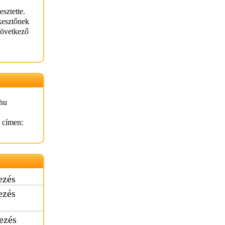
esztette.
kesztőnek
következő
hu
l címen:
ezés
ezés
dezés