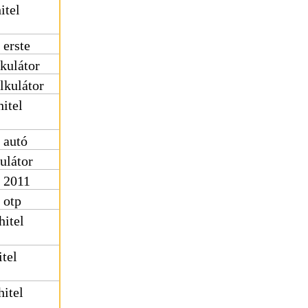
itel
 erste
lkulátor
lkulátor
hitel
 autó
ulátor
r 2011
 otp
hitel
itel
hitel