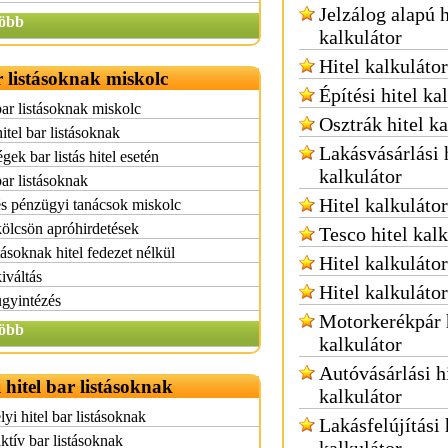
Jelzálog alapú h
öbb
kalkulátor
Hitel kalkulátor
r listásoknak miskolc
Építési hitel ka
bar listásoknak miskolc
Osztrák hitel ka
itel bar listásoknak
Lakásvásárlási 
gek bar listás hitel esetén
kalkulátor
bar listásoknak
Hitel kalkulátor
és pénzügyi tanácsok miskolc
kölcsön apróhirdetések
Tesco hitel kalk
tásoknak hitel fedezet nélkül
Hitel kalkuláto
kiváltás
Hitel kalkulátor
ügyintézés
Motorkerékpár 
öbb
kalkulátor
Autóvásárlási h
 hitel bar listásoknak
kalkulátor
yi hitel bar listásoknak
Lakásfelújítási 
aktív bar listásoknak