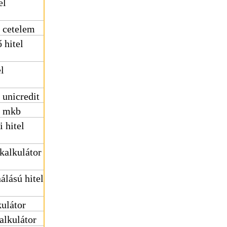
el
r cetelem
 hitel
l
 unicredit
r mkb
 hitel
kalkulátor
álású hitel
kulátor
alkulátor