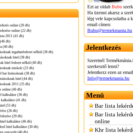
Ezt az oldalt
Bubu
szerk
Ha üzenni akarsz a szer
lépj vele kapcsolatba a 
email címen:
érdezés online (20 db)
Bubu@termekmania.hu
érdezése online (22 db)
lista 2011 (41 db)
 (46 db)
Jelentkezés
ta (46 db)
tásoknak ingatlanfedezet nélkül (38 db)
tásoknak hitel (38 db)
Szeretnél Termékmánia.
ak hitel fedezet nélkül (40 db)
szerkesztő lenni?
stásoknak miskolc (23 db)
Jelentkezz ezen az emai
l bar listásoknak (38 db)
Info@termekmania.hu
istásoknak hitel (44 db)
stásoknak 2011 (35 db)
s online (46 db)
Menü
l kalkulátor (36 db)
l kalkulátor (41 db)
Bar lista lekérd
itel (53 db)
érése (26 db)
Bar lista lekérd
érdezése (29 db)
online
hitel kalkulátor (46 db)
ző hitel kalkulátor (30 db)
Khr lista lekér
tor unicredit (40 db)