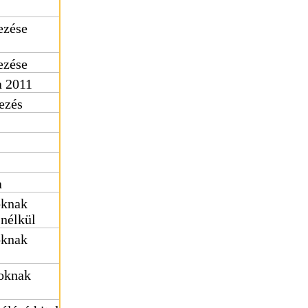
ezése
ezése
a 2011
dezés
a
oknak
 nélkül
oknak
soknak