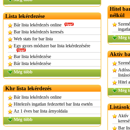
Hitel ba
nélkül
Lista lekérdezése
Személ
Bár lista lekérdezés online
ingatl
Bar lista lekérdezés keresés
Még t
Web stats for bar lista
Egy gyors módszer bar lista lekérdezésére
Aktív ba
Bar lista lekérdezése
Személ
Bár lista lekérdezése
Adóssá
Még több
listás
Hitel 
Khr lista lekérdezés
Még t
Bár lista lekérdezés online
Hitelezés ingatlan fedezettel bar lista esetén
Listások
Az 1 éves bar lista árnyoldala
Aktív 
Még több
keresé
Bar li