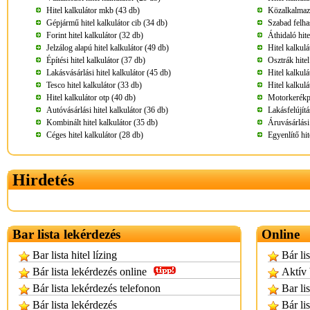
Hitel kalkulátor mkb (43 db)
Közalkalmazot
Gépjármű hitel kalkulátor cib (34 db)
Szabad felhas
Forint hitel kalkulátor (32 db)
Áthidaló hite
Jelzálog alapú hitel kalkulátor (49 db)
Hitel kalkulá
Építési hitel kalkulátor (37 db)
Osztrák hitel
Lakásvásárlási hitel kalkulátor (45 db)
Hitel kalkulá
Tesco hitel kalkulátor (33 db)
Hitel kalkul
Hitel kalkulátor otp (40 db)
Motorkerékpá
Autóvásárlási hitel kalkulátor (36 db)
Lakásfelújítá
Kombinált hitel kalkulátor (35 db)
Áruvásárlási 
Céges hitel kalkulátor (28 db)
Egyenlítő hit
Hirdetés
Bar lista lekérdezés
Online
Bar lista hitel lízing
Bár li
Bár lista lekérdezés online
Aktív 
Bár lista lekérdezés telefonon
Bar lis
Bár lista lekérdezés
Bár lis