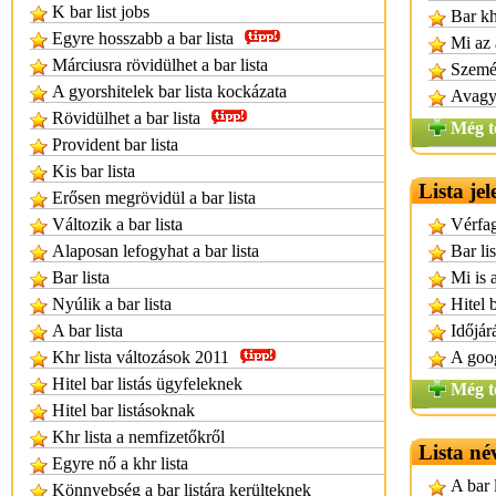
K bar list jobs
Bar kh
Egyre hosszabb a bar lista
Mi az 
Márciusra rövidülhet a bar lista
Személ
A gyorshitelek bar lista kockázata
Avagy 
Rövidülhet a bar lista
Még t
Provident bar lista
Kis bar lista
Lista jel
Erősen megrövidül a bar lista
Változik a bar lista
Vérfag
Alaposan lefogyhat a bar lista
Bar lis
Bar lista
Mi is a
Nyúlik a bar lista
Hitel 
A bar lista
Időjár
Khr lista változások 2011
A goog
Hitel bar listás ügyfeleknek
Még t
Hitel bar listásoknak
Khr lista a nemfizetőkről
Lista né
Egyre nő a khr lista
A bar 
Könnyebség a bar listára kerülteknek