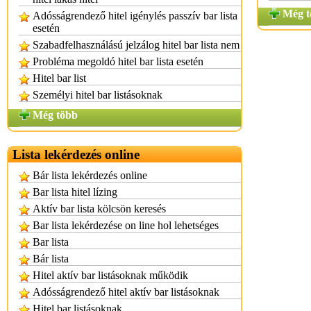
Még t
Adósságrendező hitel igénylés passzív bar lista
esetén
Szabadfelhasználású jelzálog hitel bar lista nem
Probléma megoldó hitel bar lista esetén
Hitel bar list
Személyi hitel bar listásoknak
Még több
Lista lekérdezés online
Bár lista lekérdezés online
Bar lista hitel lízing
Aktív bar lista kölcsön keresés
Bar lista lekérdezése on line hol lehetséges
Bar lista
Bár lista
Hitel aktív bar listásoknak működik
Adósságrendező hitel aktív bar listásoknak
Hitel bar listásoknak