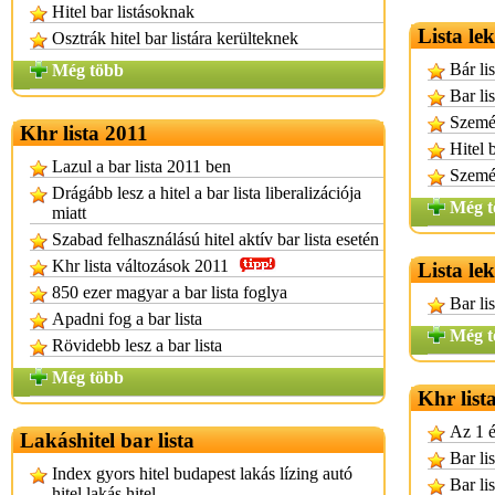
Hitel bar listásoknak
Lista le
Osztrák hitel bar listára kerülteknek
Bár li
Még több
Bar li
Személ
Khr lista 2011
Hitel 
Lazul a bar lista 2011 ben
Személ
Drágább lesz a hitel a bar lista liberalizációja
Még t
miatt
Szabad felhasználású hitel aktív bar lista esetén
Khr lista változások 2011
Lista le
850 ezer magyar a bar lista foglya
Bar li
Apadni fog a bar lista
Még t
Rövidebb lesz a bar lista
Még több
Khr list
Az 1 é
Lakáshitel bar lista
Bar li
Index gyors hitel budapest lakás lízing autó
Bar lis
hitel lakás hitel