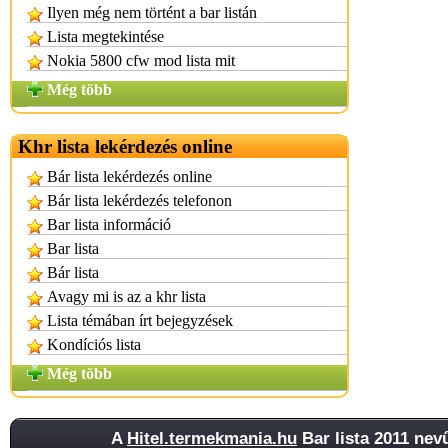
Ilyen még nem történt a bar listán
Lista megtekintése
Nokia 5800 cfw mod lista mit
Még több
Khr lista lekérdezés online
Bár lista lekérdezés online
Bár lista lekérdezés telefonon
Bar lista információ
Bar lista
Bár lista
Avagy mi is az a khr lista
Lista témában írt bejegyzések
Kondíciós lista
Még több
A
Hitel.termekmania.hu
Bar lista 2011 nev