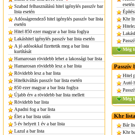
esetén
Szabad felhasználású hitel igénylés passzív bar
lista esetén
Építés
Adósságrendező hitel igénylés passzív bar lista
Khr li
esetén
Hitele
Hitel 850 ezer magyar a bar lista foglya
Lakásh
Lakáshitel igénylés passzív bar lista esetén
Passzí
A jó adósokkal fizettetik meg a bar lista
Még t
kurtítását
Hamarosan rövidebb lehet a lakossági bar lista
Hamarosan rövidebb lesz a bar lista
Passzív b
Rövidebb lesz a bar lista
Hitel 
Hitelkiváltás passzív bar lista esetén
Autó h
850 ezer magyar a bar lista foglya
Passzí
Újabb érv a rövidebb bar lista mellett
Még t
Rövidebb bar lista
Apadni fog a bar lista
Khr list
Élet a bar lista után
5 év helyett 1 év a bar lista
Bár lis
Lazul a bar lista
Khr ba