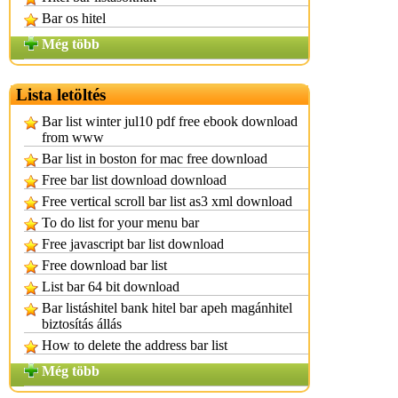
Bar os hitel
Még több
Lista letöltés
Bar list winter jul10 pdf free ebook download
from www
Bar list in boston for mac free download
Free bar list download download
Free vertical scroll bar list as3 xml download
To do list for your menu bar
Free javascript bar list download
Free download bar list
List bar 64 bit download
Bar listáshitel bank hitel bar apeh magánhitel
biztosítás állás
How to delete the address bar list
Még több