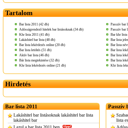
Tartalom
Bar lista 2011 (42 db)
Passzív bar 
Adósságrendező hitelek bar listásoknak (34 db)
Passzív bar l
Khr lista 2011 (41 db)
Bar khr lista
Lakáshitel bar lista (48 db)
Bar lista jel
Bar lista lekérdezés online (20 db)
Bar lista név
Bar lista letöltés (51 db)
Bar lista lek
Aktív bar lista (46 db)
Bar lista lek
Bár lista megtekintése (32 db)
Bar lista lek
Khr lista lekérdezés online (21 db)
Khr lista lek
Hirdetés
Bar lista 2011
Passzív 
Lakáshitel bar listásoknak lakáshitel bar lista
Szabad
lakáshitel bar
lista e
Lazul a bar lista 2011 ben
Adóssá