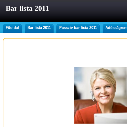
Bar lista 2011
Főoldal
Bar lista 2011
Passzív bar lista 2011
Adósságrend