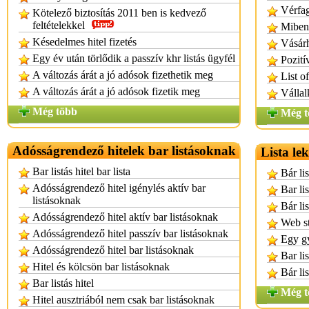
Vérfag
Kötelező biztosítás 2011 ben is kedvező
feltételekkel
Miben 
Késedelmes hitel fizetés
Vásárh
Egy év után törlődik a passzív khr listás ügyfél
Pozití
A változás árát a jó adósok fizethetik meg
List o
A változás árát a jó adósok fizetik meg
Vállal
Még több
Még t
Adósságrendező hitelek bar listásoknak
Lista le
Bar listás hitel bar lista
Bár li
Adósságrendező hitel igénylés aktív bar
Bar li
listásoknak
Bár li
Adósságrendező hitel aktív bar listásoknak
Web st
Adósságrendező hitel passzív bar listásoknak
Egy gy
Adósságrendező hitel bar listásoknak
Bar li
Hitel és kölcsön bar listásoknak
Bár li
Bar listás hitel
Még t
Hitel ausztriából nem csak bar listásoknak