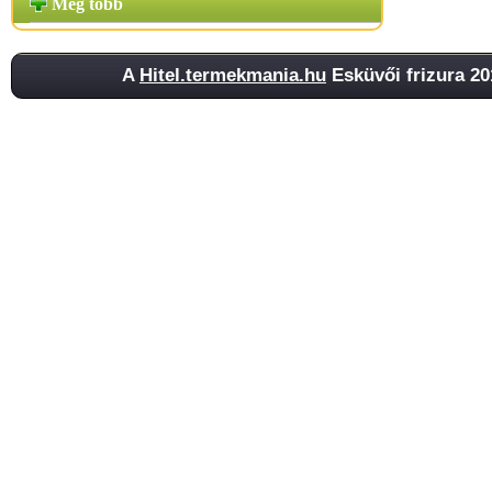
Még több
A
Hitel.termekmania.hu
Esküvői frizura 20