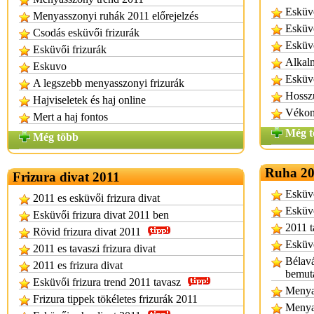
Esküvő
Menyasszonyi ruhák 2011 előrejelzés
Esküvő
Csodás esküvői frizurák
Esküvő
Esküvői frizurák
Alkalm
Eskuvo
Esküvő
A legszebb menyasszonyi frizurák
Hosszú
Hajviseletek és haj online
Vékony
Mert a haj fontos
Még t
Még több
Ruha 20
Frizura divat 2011
Esküvö
2011 es esküvői frizura divat
Esküvő
Esküvői frizura divat 2011 ben
2011 t
Rövid frizura divat 2011
Esküvő
2011 es tavaszi frizura divat
Bélavá
2011 es frizura divat
bemut
Esküvői frizura trend 2011 tavasz
Menya
Frizura tippek tökéletes frizurák 2011
Menya