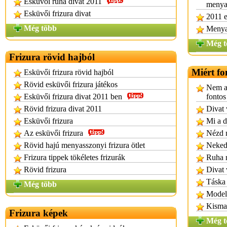
Esküvői ruha divat 2011
menya
Esküvői frizura divat
2011 e
Még több
Menya
Még t
Frizura rövid hajból
Miért fo
Esküvői frizura rövid hajból
Rövid esküvői frizura játékos
Nem a 
Esküvői frizura divat 2011 ben
fontos
Rövid frizura divat 2011
Divat 
Esküvői frizura
Mi a d
Az esküvői frizura
Nézd m
Rövid hajú menyasszonyi frizura ötlet
Neked
Frizura tippek tökéletes frizurák
Ruha r
Rövid frizura
Divat
Táska 
Még több
Modell
Kismam
Frizura képek
Még t