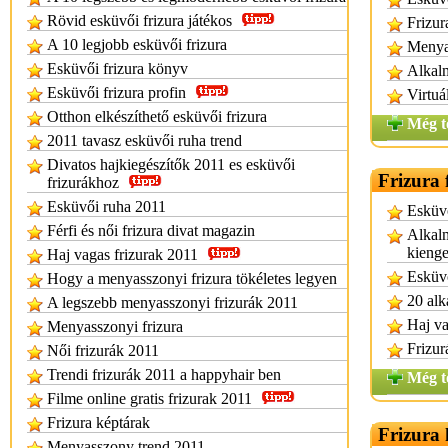
Rövid esküvői frizura játékos
Frizur
A 10 legjobb esküvői frizura
Menyas
Esküvői frizura könyv
Alkalm
Esküvői frizura profin
Virtuál
Otthon elkészíthető esküvői frizura
Még t
2011 tavasz esküvői ruha trend
Divatos hajkiegészítők 2011 es esküvői
Frizura 
frizurákhoz
Esküvői ruha 2011
Esküvő
Férfi és női frizura divat magazin
Alkalm
kieng
Haj vagas frizurak 2011
Esküvő
Hogy a menyasszonyi frizura tökéletes legyen
20 alk
A legszebb menyasszonyi frizurák 2011
Haj va
Menyasszonyi frizura
Frizur
Női frizurák 2011
Trendi frizurák 2011 a happyhair ben
Még t
Filme online gratis frizurak 2011
Frizura képtárak
Frizura 
Menyasszony trend 2011