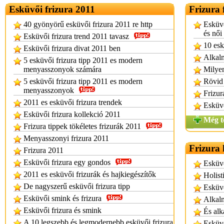
Esküvői frizura 2011
Frizura 
40 gyönyörű esküvői frizura 2011 re http
Esküvő
és női
Esküvői frizura trend 2011 tavasz
10 esk
Esküvői frizura divat 2011 ben
Alkalm
5 esküvői frizura tipp 2011 es modern
menyasszonyok számára
Milyen
5 esküvői frizura tipp 2011 es modern
Rövid 
menyasszonyok
Frizur
2011 es esküvői frizura trendek
Esküvő
Esküvői frizura kollekció 2011
Még t
Frizura tippek tökéletes frizurák 2011
Menyasszonyi frizura 2011
Frizura 
Frizura 2011
Esküvői frizura egy gondos
Esküvő
2011 es esküvői frizurák és hajkiegészítők
Holist
De nagyszerű esküvői frizura tipp
Esküvő
Esküvői smink és frizura
Alkalm
Esküvői frizura és smink
És alk
A 10 legszebb és legmodernebb esküvői frizura
Esküvő