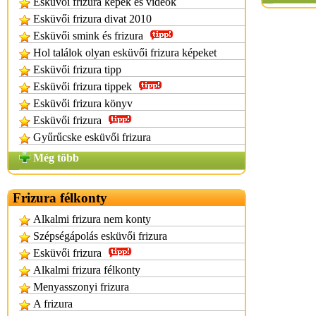
Esküvői frizura képek és videók
Esküvői frizura divat 2010
Esküvői smink és frizura
Hol találok olyan esküvői frizura képeket
Esküvői frizura tipp
Esküvői frizura tippek
Esküvői frizura könyv
Esküvői frizura
Gyűrűcske esküvői frizura
Még több
Frizura félkonty
Alkalmi frizura nem konty
Szépségápolás esküvői frizura
Esküvői frizura
Alkalmi frizura félkonty
Menyasszonyi frizura
A frizura