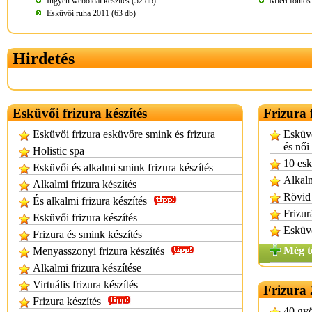
Ingyen weboldal készítés (52 db)
Miért fontos 
Esküvői ruha 2011 (63 db)
Hirdetés
Esküvői frizura készítés
Frizura 
Esküvői frizura esküvőre smink és frizura
Esküvő
és női
Holistic spa
10 esk
Esküvői és alkalmi smink frizura készítés
Alkalm
Alkalmi frizura készítés
Rövid 
És alkalmi frizura készítés
Frizur
Esküvői frizura készítés
Esküvő
Frizura és smink készítés
Még t
Menyasszonyi frizura készítés
Alkalmi frizura készítése
Virtuális frizura készítés
Frizura
Frizura készítés
40 gyö