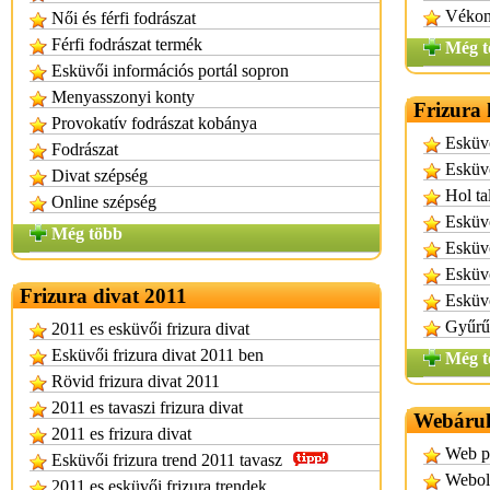
Vékony
Női és férfi fodrászat
Férfi fodrászat termék
Még t
Esküvői információs portál sopron
Menyasszonyi konty
Frizura
Provokatív fodrászat kobánya
Esküvő
Fodrászat
Esküvő
Divat szépség
Hol ta
Online szépség
Esküvő
Még több
Esküvő
Esküvő
Frizura divat 2011
Esküvő
Gyűrűc
2011 es esküvői frizura divat
Esküvői frizura divat 2011 ben
Még t
Rövid frizura divat 2011
2011 es tavaszi frizura divat
Webáruhá
2011 es frizura divat
Web po
Esküvői frizura trend 2011 tavasz
Webold
2011 es esküvői frizura trendek