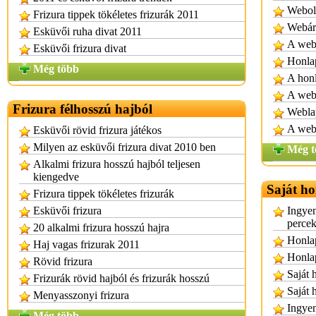
Webold
Frizura tippek tökéletes frizurák 2011
Webár
Esküvői ruha divat 2011
A web
Esküvői frizura divat
Honlap
Még több
A honl
A webo
Frizura félhosszú hajból
Weblap
A webl
Esküvői rövid frizura játékos
Milyen az esküvői frizura divat 2010 ben
Még t
Alkalmi frizura hosszú hajból teljesen
kiengedve
Saját ho
Frizura tippek tökéletes frizurák
Esküvői frizura
Ingyen
percek
20 alkalmi frizura hosszú hajra
Honlap
Haj vagas frizurak 2011
Honlap
Rövid frizura
Saját 
Frizurák rövid hajból és frizurák hosszú
Saját 
Menyasszonyi frizura
Ingyen
Még több