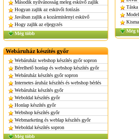
Második nyilvánosság meleg esküvő zajlik
Táska 
Hogyan zajlik az esküvői fotózás
Modell
Javában zajlik a kozármislenyi esküvő
Kismam
Hogy zajlik az eljegyzés
Még t
Még több
Webáruház készítés győr
Webáruház webshop készítés győr sopron
Bérelhető honlap és webshop készítés győr
Webáruház készítés győr sopron
Internetes áruház készítés és webshop bérlés
Webáruház készítés győr
Weboldal készítés győr
Honlap készítés győr
Webshop készítés győr
Webmarketing és weblap készítés győr
Weboldal készítés sopron
Még több