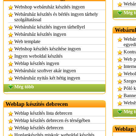
Webáru
Webshop webáruház készítés ingyen
Még t
Webáruház készítés és bérlés ingyen tárhely
szolgáltatással
Webáruház készítés ingyen tárhellyel
Webáruhá
Webáruház készítés ingyen
Webáru
Web template
egyedi
Webshop készítés készítése ingyen
Kontra
Ingyen weboldal készítés
Web p
Weblap készítés ingyen
Intern
Webáruház szoftver akár ingyen
Webold
Webáruház nyitás két hétig ingyen
Szeged
Még több
Póló k
Banner
Websho
Weblap készítés debrecen
Még t
Weblap készítés lista debrecen
Weblap készítés debrecen és térségében
Weblap készítés debrecen
Weblap k
Honlapkészítés miskolc weboldal készítés