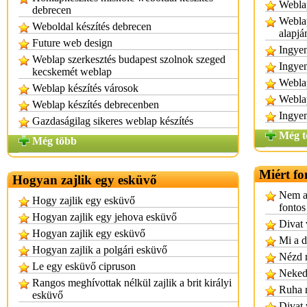
Weblap
debrecen
Weblap
Weboldal készítés debrecen
alapjá
Future web design
Ingyen
Weblap szerkesztés budapest szolnok szeged
Ingyen
kecskemét weblap
Weblap
Weblap készítés városok
Weblap
Weblap készítés debrecenben
Ingye
Gazdaságilag sikeres weblap készítés
Még t
Még több
Miért fo
Hogyan zajlik egy esküvő
Nem a 
Hogy zajlik egy esküvő
fontos
Hogyan zajlik egy jehova esküvő
Divat 
Hogyan zajlik egy esküvő
Mi a d
Hogyan zajlik a polgári esküvő
Nézd m
Le egy esküvő cipruson
Neked
Rangos meghívottak nélkül zajlik a brit királyi
Ruha r
esküvő
Divat