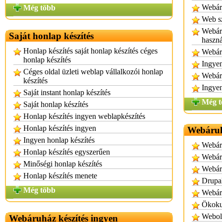
Webár
Még több
Web s
Webáru
Saját honlap készítés
haszná
Honlap készítés saját honlap készítés céges
Webár
honlap készítés
Ingyen
Céges oldal üzleti weblap vállalkozói honlap
Webáru
készítés
Ingye
Saját instant honlap készítés
Még t
Saját honlap készítés
Honlap készítés ingyen weblapkészítés
Honlap készítés ingyen
Webáruhá
Ingyen honlap készítés
Webáru
Honlap készítés egyszerűen
Webáru
Minőségi honlap készítés
Webár
Honlap készítés menete
Drupal
Még több
Webáru
Ökokuc
Webold
Webáruház készítés ingyen