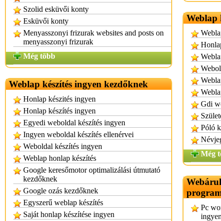
Szolid esküvői konty
Weblap k
Esküvői konty
Menyasszonyi frizurak websites and posts on
Weblap
menyasszonyi frizurak
Honlap
Még több
Weblap
Webold
Weblap
Weblap készítés ingyen kezdőknek
Weblap
Honlap készités ingyen
Gdi we
Honlap készítés ingyen
Szület
Egyedi weboldal készítés ingyen
Póló k
Ingyen weboldal készítés ellenérvei
Névjeg
Weboldal készítés ingyen
Még t
Weblap honlap készítés
Google keresőmotor optimalizálási útmutató
kezdőknek
Webáruhá
Google ozás kezdőknek
progra
Egyszerű weblap készítés
Pc wor
Saját honlap készítése ingyen
ingye