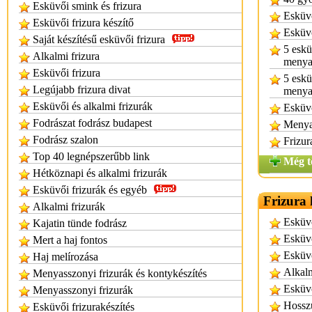
Esküvői smink és frizura
Esküvő
Esküvői frizura készítő
Esküvő
Saját készítésű esküvői frizura
5 eskü
Alkalmi frizura
menya
Esküvői frizura
5 eskü
Legújabb frizura divat
menya
Esküvői és alkalmi frizurák
Esküvő
Fodrászat fodrász budapest
Menya
Fodrász szalon
Frizur
Top 40 legnépszerűbb link
Még t
Hétköznapi és alkalmi frizurák
Esküvői frizurák és egyéb
Frizura 
Alkalmi frizurák
Esküvő
Kajatin tünde fodrász
Esküvő
Mert a haj fontos
Esküvő
Haj melírozása
Alkalm
Menyasszonyi frizurák és kontykészítés
Esküvő
Menyasszonyi frizurák
Hosszú
Esküvői frizurakészítés