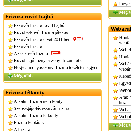
Ingye
Még t
Frizura rövid hajból
Esküvői frizura rövid hajból
Webáruhá
Rövid esküvői frizura játékos
Honlap
Esküvői frizura divat 2011 ben
webfej
Esküvői frizura
Web d
Az esküvői frizura
Honlap
Rövid hajú menyasszonyi frizura ötlet
Webár
Hogy a menyasszonyi frizura tökéletes legyen
webár
Még több
Kereső
Egyedi
Webold
Frizura félkonty
Árak h
Alkalmi frizura nem konty
hoz
Szépségápolás esküvői frizura
Webáru
Alkalmi frizura félkonty
Webold
Frizura képtárak
Még t
A frizura