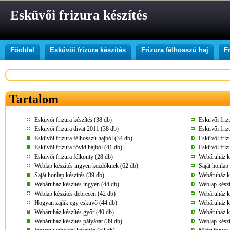
Esküvői frizura készítés
Főoldal
Esküvői frizura készítés
Frizura félhosszú haj
F
Tartalom
Esküvői frizura készítés (38 db)
Esküvői friz
Esküvői frizura divat 2011 (38 db)
Esküvői friz
Esküvői frizura félhosszú hajból (34 db)
Esküvői friz
Esküvői frizura rövid hajból (41 db)
Esküvői friz
Esküvői frizura félkonty (28 db)
Webáruház ké
Weblap készítés ingyen kezdőknek (62 db)
Saját honlap
Saját honlap készítés (39 db)
Webáruház ké
Webáruház készítés ingyen (44 db)
Weblap készí
Weblap készítés debrecen (42 db)
Webáruház k
Hogyan zajlik egy esküvő (44 db)
Webáruház kés
Webáruház készítés győr (40 db)
Webáruház ké
Webáruház készítés pályázat (39 db)
Weblap készí