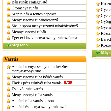
Báli ruhák szalagavató
Koszo
Örömanya ruhák
Gyere
Szép ruhák a fontos napokra
Gyerek
Menyasszonyi ruhakölcsönző
György
Shalia sposa menyasszonyi ruhakölcsönző
Gyerm
Mennyasszonyi ruhák
Rózsas
Eger exkluzív menyasszonyi ruhaszalonja
Barack
Még több
Koszor
Még t
Varrás
Alkalmi menyasszonyi ruha készítés
menyasszonyi ruha
Menyasszonyi ruha bérlés varrás
Eladás pécs esküvői ruha varrás
Esküvői ruha varrás
Menyasszonyi ruha varrás
Alkalmi ruha varrás olcsón
Alkalmi és menyasszonyi ruha szalon