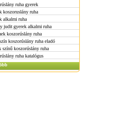
rúslány ruha gyerek
k koszoruslány ruha
 alkalmi ruha
 judit gyerek alkalmi ruha
ek koszorúslány ruha
zín koszorúslány ruha eladó
 színű koszorúslány ruha
úslány ruha katalógus
öbb