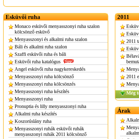
Esküvői ruha
2011
Monaco esküvői menyasszonyi ruha szalon
Esküvö
kölcsönző esküvő
Esküvő
Menyasszonyi és alkalmi ruha szalon
2011 t
Báli és alkalmi ruha szalon
Esküvő
Szaffi esküvői ruha és báli
Bélavá
Esküvői ruha katalógus
bemut
Angel esküvői ruha nagykereskedés
Menya
Menyasszonyi ruha kölcsönző
2011 e
Menyasszonyi ruha kölcsönzés
Menya
Menyasszonyi ruha készítés
Még t
Menyasszonyi ruha
Pronuptia és lilly menyasszonyi ruha
Árak
Alkalmi ruha készítés
Alkalm
Koszorúslány ruha
Menya
Menyasszonyi ruhák esküvői ruhák
alkalm
menyasszonyi ruhák 2011 kölcsönző