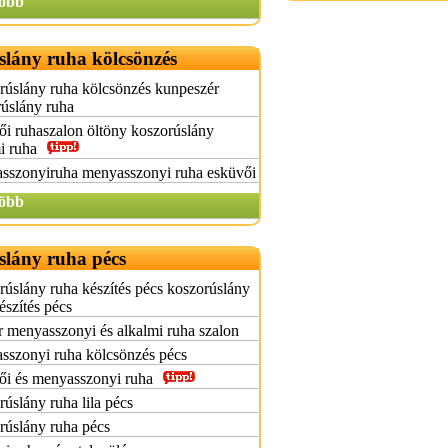
öbb
slány ruha kölcsönzés
rúslány ruha kölcsönzés kunpeszér
úslány ruha
i ruhaszalon öltöny koszorúslány
i ruha
sszonyiruha menyasszonyi ruha esküvői
öbb
slány ruha pécs
úslány ruha készítés pécs koszorúslány
észítés pécs
 menyasszonyi és alkalmi ruha szalon
sszonyi ruha kölcsönzés pécs
ői és menyasszonyi ruha
úslány ruha lila pécs
rúslány ruha pécs