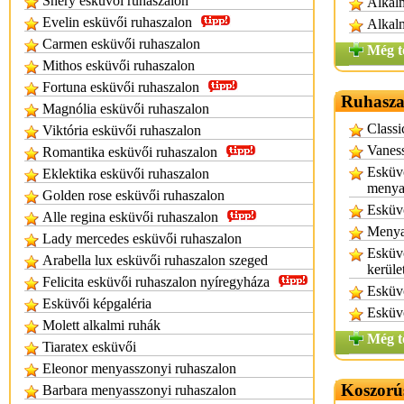
Shery esküvői ruhaszalon
Alkalm
Evelin esküvői ruhaszalon
Alkalm
Carmen esküvői ruhaszalon
Még t
Mithos esküvői ruhaszalon
Fortuna esküvői ruhaszalon
Ruhasza
Magnólia esküvői ruhaszalon
Classi
Viktória esküvői ruhaszalon
Vaness
Romantika esküvői ruhaszalon
Esküvő
Eklektika esküvői ruhaszalon
menya
Golden rose esküvői ruhaszalon
Esküv
Alle regina esküvői ruhaszalon
Menyas
Lady mercedes esküvői ruhaszalon
Esküvő
Arabella lux esküvői ruhaszalon szeged
kerüle
Felicita esküvői ruhaszalon nyíregyháza
Esküv
Esküvői képgaléria
Esküvő
Molett alkalmi ruhák
Még t
Tiaratex esküvői
Eleonor menyasszonyi ruhaszalon
Koszorú
Barbara menyasszonyi ruhaszalon