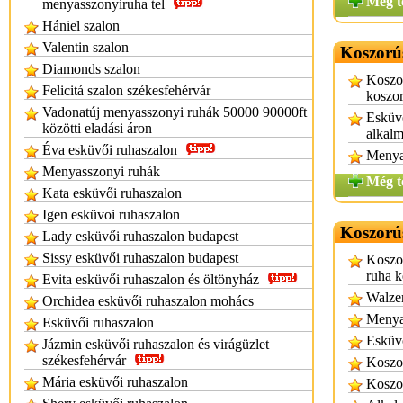
Még t
menyasszonyiruha tel
Hániel szalon
Valentin szalon
Koszorú
Diamonds szalon
Koszo
Felicitá szalon székesfehérvár
koszor
Vadonatúj menyasszonyi ruhák 50000 90000ft
Esküvő
közötti eladási áron
alkalm
Éva esküvői ruhaszalon
Menya
Menyasszonyi ruhák
Még t
Kata esküvői ruhaszalon
Igen esküvoi ruhaszalon
Koszorú
Lady esküvői ruhaszalon budapest
Sissy esküvői ruhaszalon budapest
Koszor
ruha k
Evita esküvői ruhaszalon és öltönyház
Walzer
Orchidea esküvői ruhaszalon mohács
Menya
Esküvői ruhaszalon
Esküv
Jázmin esküvői ruhaszalon és virágüzlet
székesfehérvár
Koszor
Mária esküvői ruhaszalon
Koszo