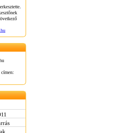
erkesztette.
kesztőnek
következő
.hu
hu
l címen:
011
rrás
rak