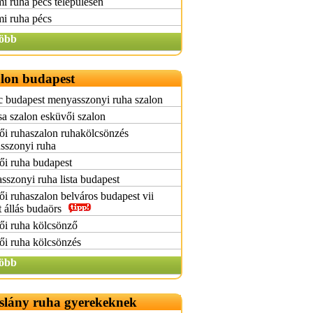
i ruha pécs településen
i ruha pécs
öbb
lon budapest
c budapest menyasszonyi ruha szalon
a szalon esküvői szalon
i ruhaszalon ruhakölcsönzés
sszonyi ruha
ői ruha budapest
szonyi ruha lista budapest
i ruhaszalon belváros budapest vii
t állás budaörs
ői ruha kölcsönző
i ruha kölcsönzés
öbb
slány ruha gyerekeknek