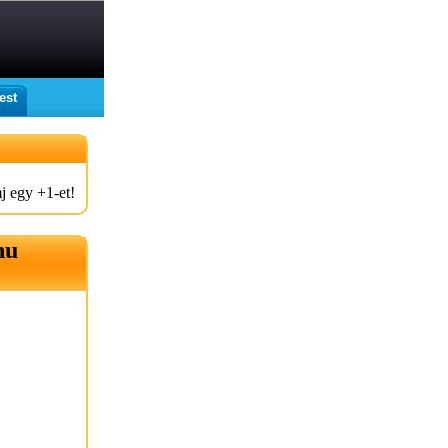
est
j egy +1-et!
hu