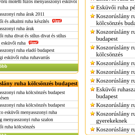
örű moletti fűzős menyasszonyi esküvői
Esküvői ruha p
sszonyi ruha árak 2011
Koszorúslány r
i és alkalmi ruha készítés
kölcsönzés bud
sszonyi ruha árak
Koszorúslány r
i ruha divat és stílus divat és stílus
budapest
 esküvői ruha
Koszorúslány r
sszonyi ruha eladó budapest
kölcsönzés
gi esküvői ruha ruhavarrás
Koszorúslány r
öbb
Koszorúslány r
Koszorúslány r
slány ruha kölcsönzés budapest
Esküvői ruhasz
sszonyi ruha kölcsönzés budapest
budapest
lésen
Koszorúslány r
sszonyi ruha kölcsönzés budapest
o esküvői menyasszonyi ruha
Koszorúslány r
g menyasszonyi ruha szalon
gyerekeknek
i ruha kölcsönzés
Koszorúslány ru