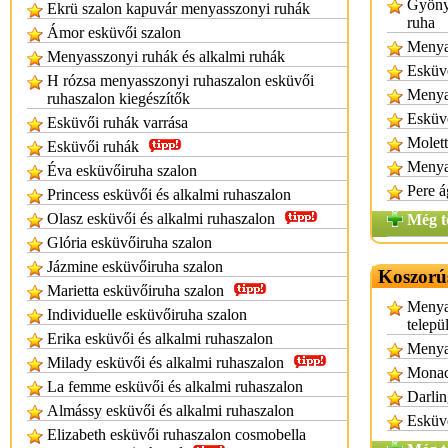
Gyöny
Ekrü szalon kapuvár menyasszonyi ruhák
ruha
Ámor esküvői szalon
Menya
Menyasszonyi ruhák és alkalmi ruhák
Esküvő
H rózsa menyasszonyi ruhaszalon esküvői
Menya
ruhaszalon kiegészítők
Esküvő
Esküvői ruhák varrása
Molett
Esküvői ruhák
Menya
Éva esküvőiruha szalon
Pere á
Princess esküvői és alkalmi ruhaszalon
Olasz esküvői és alkalmi ruhaszalon
Még t
Glória esküvőiruha szalon
Jázmine esküvőiruha szalon
Koszorú
Marietta esküvőiruha szalon
Menya
Individuelle esküvőiruha szalon
telepü
Erika esküvői és alkalmi ruhaszalon
Menya
Milady esküvői és alkalmi ruhaszalon
Monac
La femme esküvői és alkalmi ruhaszalon
Darlin
Almássy esküvői és alkalmi ruhaszalon
Esküvő
Elizabeth esküvői ruhaszalon cosmobella