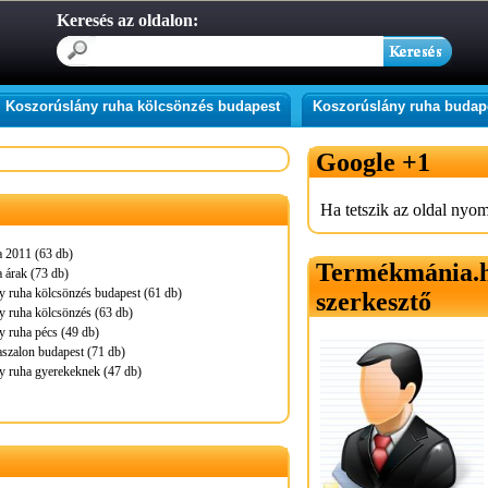
Keresés az oldalon:
Koszorúslány ruha kölcsönzés budapest
Koszorúslány ruha budap
Google +1
Ha tetszik az oldal nyom
a 2011 (63 db)
Termékmánia.
 árak (73 db)
 ruha kölcsönzés budapest (61 db)
szerkesztő
 ruha kölcsönzés (63 db)
 ruha pécs (49 db)
szalon budapest (71 db)
y ruha gyerekeknek (47 db)