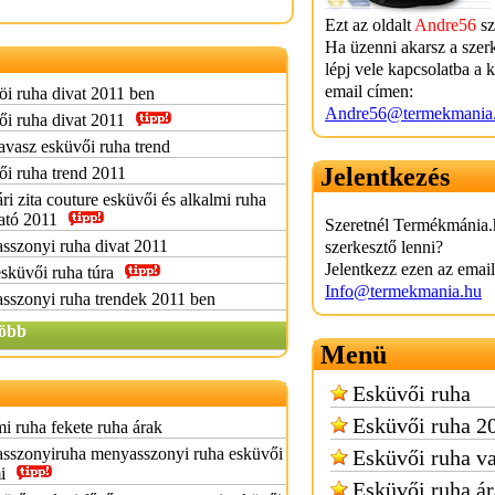
Ezt az oldalt
Andre56
sz
Ha üzenni akarsz a szer
lépj vele kapcsolatba a 
email címen:
i ruha divat 2011 ben
Andre56@termekmania
i ruha divat 2011
avasz esküvői ruha trend
Jelentkezés
i ruha trend 2011
ri zita couture esküvői és alkalmi ruha
ató 2011
Szeretnél Termékmánia.
sszonyi ruha divat 2011
szerkesztő lenni?
Jelentkezz ezen az emai
sküvői ruha túra
Info@termekmania.hu
sszonyi ruha trendek 2011 ben
öbb
Menü
Esküvői ruha
Esküvői ruha 2
i ruha fekete ruha árak
sszonyiruha menyasszonyi ruha esküvői
Esküvői ruha va
i
Esküvői ruha á