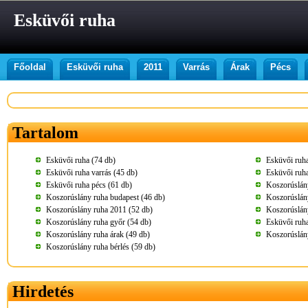
Esküvői ruha
Főoldal
Esküvői ruha
2011
Varrás
Árak
Pécs
Tartalom
Esküvői ruha (74 db)
Esküvői ruh
Esküvői ruha varrás (45 db)
Esküvői ruha
Esküvői ruha pécs (61 db)
Koszorúslány
Koszorúslány ruha budapest (46 db)
Koszorúslány
Koszorúslány ruha 2011 (52 db)
Koszorúslány
Koszorúslány ruha győr (54 db)
Esküvői ruha
Koszorúslány ruha árak (49 db)
Koszorúslán
Koszorúslány ruha bérlés (59 db)
Hirdetés