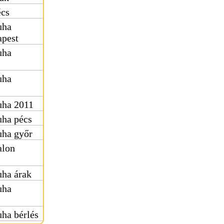
écs
uha
apest
uha
uha
uha 2011
uha pécs
uha győr
alon
uha árak
uha
ha bérlés