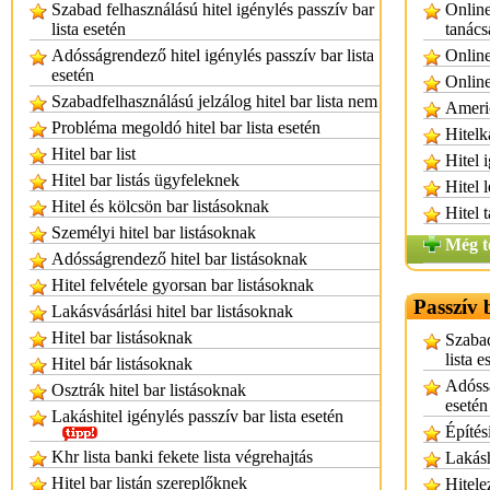
Szabad felhasználású hitel igénylés passzív bar
Online
lista esetén
tanács
Adósságrendező hitel igénylés passzív bar lista
Online
esetén
Online
Szabadfelhasználású jelzálog hitel bar lista nem
Americ
Probléma megoldó hitel bar lista esetén
Hitelk
Hitel bar list
Hitel 
Hitel bar listás ügyfeleknek
Hitel 
Hitel és kölcsön bar listásoknak
Hitel 
Személyi hitel bar listásoknak
Még t
Adósságrendező hitel bar listásoknak
Hitel felvétele gyorsan bar listásoknak
Passzív 
Lakásvásárlási hitel bar listásoknak
Hitel bar listásoknak
Szabad
lista e
Hitel bár listásoknak
Adóssá
Osztrák hitel bar listásoknak
esetén
Lakáshitel igénylés passzív bar lista esetén
Építés
Khr lista banki fekete lista végrehajtás
Lakásh
Hitel bar listán szereplőknek
Hitele