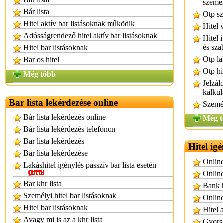
személ
Bár lista
Otp sz
Hitel aktív bar listásoknak működik
Hitel 
Adósságrendező hitel aktív bar listásoknak
Hitel 
és sza
Hitel bar listásoknak
Otp la
Bar os hitel
Otp hi
Még több
Jelzál
kalkul
Bar lista lekérdezése online
Személ
Bár lista lekérdezés online
Még t
Bár lista lekérdezés telefonon
Bar lista lekérdezés
Hitel igé
Bar lista lekérdezése
Online
Lakáshitel igénylés passzív bar lista esetén
Online
Bar khr lista
Bank h
Személyi hitel bar listásoknak
Online
Hitel bar listásoknak
Hitel 
Avagy mi is az a khr lista
Gyors 