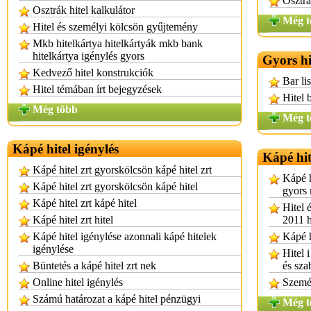
Osztrá
Osztrák hitel kalkulátor
Még t
Hitel és személyi kölcsön gyűjtemény
Mkb hitelkártya hitelkártyák mkb bank
hitelkártya igénylés gyors
Gyors hi
Kedvező hitel konstrukciók
Bar li
Hitel témában írt bejegyzések
Hitel 
Még több
Még t
Kápé hitel igénylés
Kápé hit
Kápé hitel zrt gyorskölcsön kápé hitel zrt
Kápé h
Kápé hitel zrt gyorskölcsön kápé hitel
gyors 
Kápé hitel zrt kápé hitel
Hitel é
Kápé hitel zrt hitel
2011 h
Kápé hitel igénylése azonnali kápé hitelek
Kápé h
igénylése
Hitel 
Büntetés a kápé hitel zrt nek
és sza
Online hitel igénylés
Személ
Számú határozat a kápé hitel pénzügyi
Még t