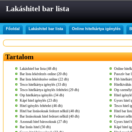
Lakáshitel bar lista
Főoldal
Lakáshitel bar lista
Online hitelkártya igénylés
B
Tartalom
Lakáshitel bar lista (48 db)
Online hitelk
Bar lista lekérdezés online (20 db)
Passzív bar 
Bar lista lekérdezése online (22 db)
Fhb hitelkár
Tesco hitelkártya igénylés (33 db)
Hitelkiváltá
Tesco hitelkártya igénylés feltételei (29 db)
Otp személyi
Otp hitelkártya igénylés (34 db)
Hitel igénylé
Kápé hitel igénylés (23 db)
Gyors hitel 
Hitel igénylés feltételei (46 db)
Tesco hitel i
Hitel bar listásoknak fedezet nélkül (40 db)
Hitel bar lis
Bar listásoknak hitel fedezet nélkül (40 db)
Fedezet nélk
Azonnali hitel bárosoknak (27 db)
Gyors hitel 
Bar listás hitel (50 db)
Kápé hitel i