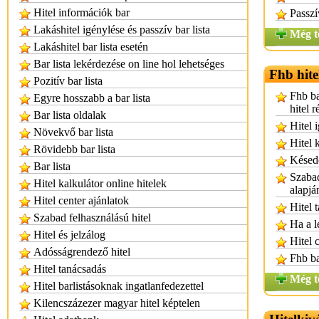
Hitel információk bar
Passzí
Lakáshitel igénylése és passzív bar lista
Még t
Lakáshitel bar lista esetén
Bar lista lekérdezése on line hol lehetséges
Fhb hite
Pozitív bar lista
Fhb ba
Egyre hosszabb a bar lista
hitel r
Bar lista oldalak
Hitel 
Növekvő bar lista
Hitel 
Rövidebb bar lista
Késede
Bar lista
Szabad
Hitel kalkulátor online hitelek
alapjá
Hitel center ajánlatok
Hitel 
Szabad felhasználású hitel
Ha a l
Hitel és jelzálog
Hitel 
Adósságrendező hitel
Fhb ba
Hitel tanácsadás
Még t
Hitel barlistásoknak ingatlanfedezettel
Kilencszázezer magyar hitel képtelen