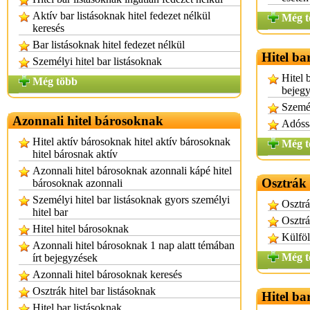
Aktív bar listásoknak hitel fedezet nélkül
Még t
keresés
Bar listásoknak hitel fedezet nélkül
Hitel ba
Személyi hitel bar listásoknak
Hitel 
Még több
bejeg
Személ
Azonnali hitel bárosoknak
Adóssá
Hitel aktív bárosoknak hitel aktív bárosoknak
Még t
hitel bárosnak aktív
Azonnali hitel bárosoknak azonnali kápé hitel
Osztrák 
bárosoknak azonnali
Személyi hitel bar listásoknak gyors személyi
Osztrá
hitel bar
Osztrá
Hitel hitel bárosoknak
Külföl
Azonnali hitel bárosoknak 1 nap alatt témában
Még t
írt bejegyzések
Azonnali hitel bárosoknak keresés
Osztrák hitel bar listásoknak
Hitel ba
Hitel bar listásoknak