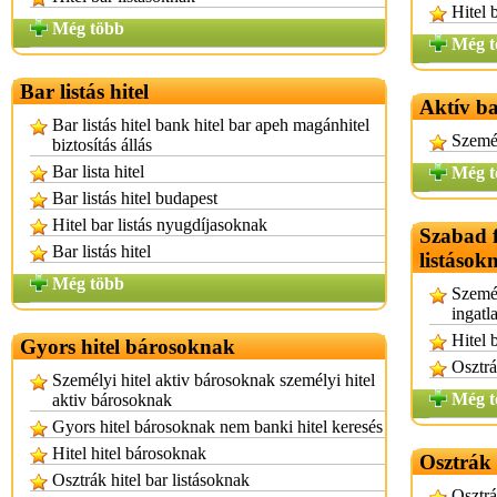
Hitel 
Még több
Még t
Bar listás hitel
Aktív ba
Bar listás hitel bank hitel bar apeh magánhitel
Személ
biztosítás állás
Bar lista hitel
Még t
Bar listás hitel budapest
Hitel bar listás nyugdíjasoknak
Szabad f
Bar listás hitel
listások
Még több
Személ
ingatl
Hitel 
Gyors hitel bárosoknak
Osztrá
Személyi hitel aktiv bárosoknak személyi hitel
Még t
aktiv bárosoknak
Gyors hitel bárosoknak nem banki hitel keresés
Hitel hitel bárosoknak
Osztrák 
Osztrák hitel bar listásoknak
Osztrá