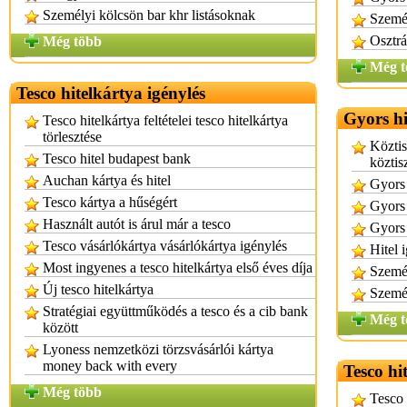
Személyi kölcsön bar khr listásoknak
Személ
Osztrá
Még több
Még t
Tesco hitelkártya igénylés
Gyors hi
Tesco hitelkártya feltételei tesco hitelkártya
törlesztése
Köztis
Tesco hitel budapest bank
köztisz
Auchan kártya és hitel
Gyors 
Tesco kártya a hűségért
Gyors 
Használt autót is árul már a tesco
Gyors 
Tesco vásárlókártya vásárlókártya igénylés
Hitel 
Most ingyenes a tesco hitelkártya első éves díja
Személ
Új tesco hitelkártya
Személ
Stratégiai együttműködés a tesco és a cib bank
Még t
között
Lyoness nemzetközi törzsvásárlói kártya
money back with every
Tesco hit
Még több
Tesco 