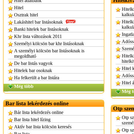
Hitelkiv
Hitel adatbank
Hitel
Hitelk
kalkul
Osztrak hitel
Hitelki
Lakáshitel bar listásoknak
kalkul
Banki hitelek bar listásoknak
Ingatl
Khr lista változások 2011
Adóssá
Személyi kölcsön bar khr listásoknak
Személ
A személyi kölcsön bar listásoknak is
Hitelk
megoldható
hitelk
De bar listás vagyok
Hitel 
Hitelek bar osoknak
Adóssá
Ha felkerült a bar listára
Hitel 
Még több
Még t
Bar lista lekérdezés online
Otp szem
Bár lista lekérdezés online
Otp sz
Bar lista hitel lízing
személ
Aktív bar lista kölcsön keresés
Otp sz
Bar lista