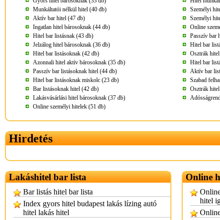
Gyors hitel bárosoknak (33 db)
Hitel munkál
Munkáltatói nélkül hitel (40 db)
Személyi hit
Aktív bar hitel (47 db)
Személyi hite
Ingatlan hitel bárosoknak (44 db)
Online szemé
Hitel bar listásnak (43 db)
Passzív bar h
Jelzálog hitel bárosoknak (36 db)
Hitel bar li
Hitel bar listásoknak (42 db)
Osztrák hite
Azonnali hitel aktív bárosoknak (35 db)
Hitel bar lis
Passzív bar listásoknak hitel (44 db)
Aktív bar lis
Hitel bar listásoknak miskolc (23 db)
Szabad felha
Bar listásoknak hitel (42 db)
Osztrák hite
Lakásvásárlási hitel bárosoknak (37 db)
Adósságrende
Online személyi hitelek (51 db)
Hirdetés
Lakáshitel bar lista
Online h
Bar listás hitel bar lista
Online
hitel 
Index gyors hitel budapest lakás lízing autó
hitel lakás hitel
Online