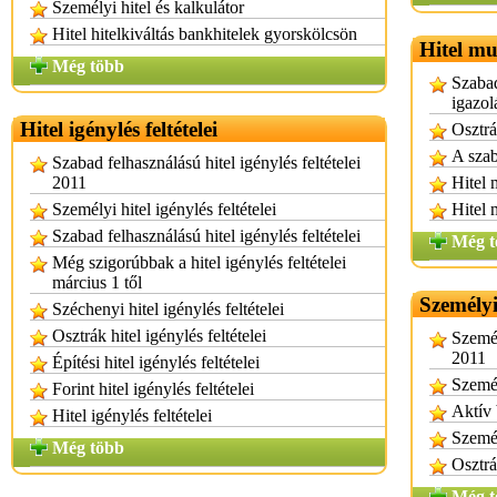
Személyi hitel és kalkulátor
Hitel hitelkiváltás bankhitelek gyorskölcsön
Hitel mu
Még több
Szabad
igazol
Hitel igénylés feltételei
Osztrá
A szab
Szabad felhasználású hitel igénylés feltételei
2011
Hitel 
Személyi hitel igénylés feltételei
Hitel 
Szabad felhasználású hitel igénylés feltételei
Még t
Még szigorúbbak a hitel igénylés feltételei
március 1 től
Személyi
Széchenyi hitel igénylés feltételei
Osztrák hitel igénylés feltételei
Személ
2011
Építési hitel igénylés feltételei
Személ
Forint hitel igénylés feltételei
Aktív 
Hitel igénylés feltételei
Személ
Még több
Osztrá
Még t