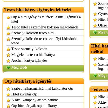
Szabad
ingatl
Tesco hitelkártya igénylés feltételei
Gyors 
Otp a hitel igénylés feltételei a hitel igénylés a
Hitel 
hitel
Olcsó 
Tesco hitel és személyi kölcsön megoldások
Még t
Személyi kölcsön tesco hitel
Személyi kölcsön tesco személyi kölcsönök
tesco
Hitel ba
Tesco személyi kölcsön
nélkül
Megjelent a tesco hitelkártya
Hitel 
Auchan kártya igénylés
Személ
Még több
ingatl
Még t
Otp hitelkártya igénylés
Szabad felhasználású hitel kalkulátor otp
Fedezet 
Hitel kiváltás otp
Hitel 
A hitel kampány az otp banknál
Aktív 
Otp hitelkártyák otp hitelkártya