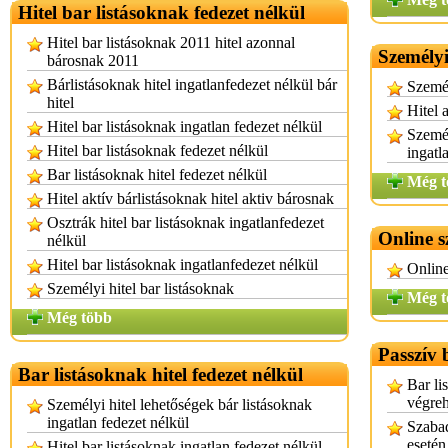
Hitel bar listásoknak fedezet nélkül
Hitel bar listásoknak 2011 hitel azonnal
Személyi
bárosnak 2011
Bárlistásoknak hitel ingatlanfedezet nélkül bár
Személ
hitel
Hitel 
Hitel bar listásoknak ingatlan fedezet nélkül
Személ
Hitel bar listásoknak fedezet nélkül
ingatl
Bar listásoknak hitel fedezet nélkül
Még t
Hitel aktív bárlistásoknak hitel aktiv bárosnak
Osztrák hitel bar listásoknak ingatlanfedezet
Online s
nélkül
Hitel bar listásoknak ingatlanfedezet nélkül
Online
Személyi hitel bar listásoknak
Még t
Még több
Passzív 
Bar listásoknak hitel fedezet nélkül
Bar lis
végreh
Személyi hitel lehetőségek bár listásoknak
ingatlan fedezet nélkül
Szabad
esetén
Hitel bar listásoknak ingatlan fedezet nélkül