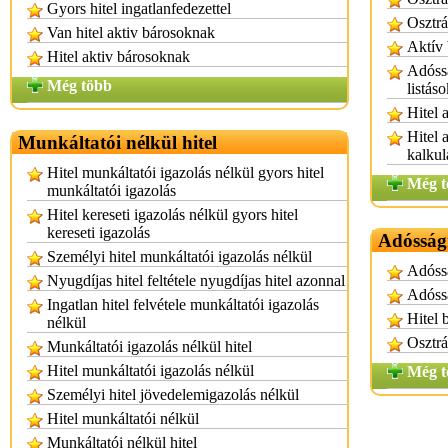
Gyors hitel ingatlanfedezettel
Osztrá
Van hitel aktiv bárosoknak
Aktív 
Hitel aktiv bárosoknak
Adóssá
Még több
listás
Hitel 
Hitel 
Munkáltatói nélkül hitel
kalkul
Hitel munkáltatói igazolás nélkül gyors hitel
Még t
munkáltatói igazolás
Hitel kereseti igazolás nélkül gyors hitel
kereseti igazolás
Adósságr
Személyi hitel munkáltatói igazolás nélkül
Adóssá
Nyugdíjas hitel feltétele nyugdíjas hitel azonnal
Adóssá
Ingatlan hitel felvétele munkáltatói igazolás
Hitel 
nélkül
Osztrá
Munkáltatói igazolás nélkül hitel
Hitel munkáltatói igazolás nélkül
Még t
Személyi hitel jövedelemigazolás nélkül
Hitel munkáltatói nélkül
Munkáltatói nélkül hitel