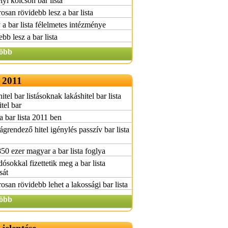
yi kölcsön bar lista
san rövidebb lesz a bar lista
a bar lista félelmetes intézménye
bb lesz a bar lista
öbb
a 2011
itel bar listásoknak lakáshitel bar lista
itel bar
a bar lista 2011 ben
grendező hitel igénylés passzív bar lista
850 ezer magyar a bar lista foglya
dósokkal fizettetik meg a bar lista
sát
san rövidebb lehet a lakossági bar lista
öbb