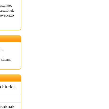
sztette.
kesztőnek
következő
hu
l címen:
 hitelek
tásoknak