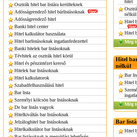
hitel
Osztrák hitel bar listára kerülteknek
Osztrá
Adósságrendező hitel bárlistásoknak
nélkül
Adósságrendező hitel
Hitel 
Banki hitel center
Hitel 
Hitel kalkulátor használata
Hitel barlistásoknak ingatlanfedezettel
Még t
Banki hitelek bar listásoknak
Tévhitek az osztrák hitel körül
Hitel ba
Hitel és pénzintézet kereső
nélkül
Hitelek bar listásoknak
Bar li
Hitel kalkulatorok
Hitel 
Szabadfelhasználású hitel
Személ
Bar lista
ingatl
Személyi kölcsön bar listásoknak
Még t
De bar listás vagyok
Hitelkiváltás bar listásoknak
Bar list
Jelzáloghitel bar listásoknak
Hitelkalkulátor bar listásoknak
Hitel 
Bar listásoknak is megoldási lehetőség