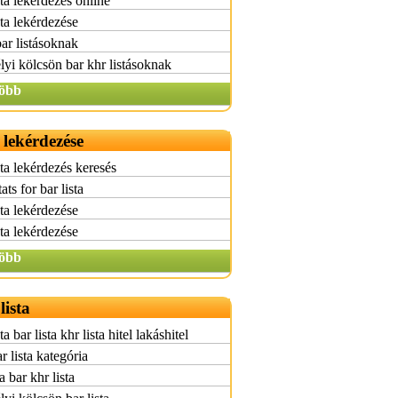
sta lekérdezés online
sta lekérdezése
bar listásoknak
yi kölcsön bar khr listásoknak
öbb
a lekérdezése
sta lekérdezés keresés
ats for bar lista
sta lekérdezése
sta lekérdezése
öbb
lista
ta bar lista khr lista hitel lakáshitel
r lista kategória
a bar khr lista