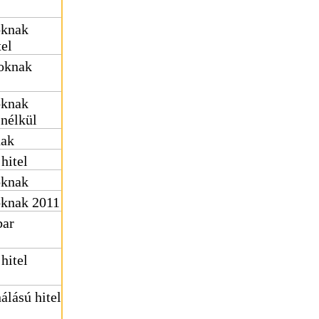
oknak
tel
soknak
oknak
 nélkül
nak
hitel
oknak
soknak 2011
bar
hitel
álású hitel