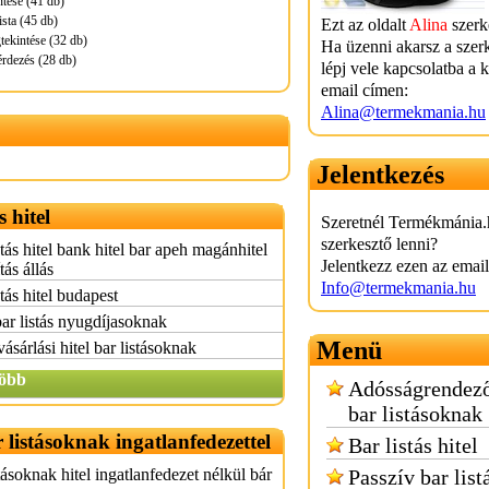
entése (41 db)
ista (45 db)
Ezt az oldalt
Alina
szerke
gtekintése (32 db)
Ha üzenni akarsz a szer
érdezés (28 db)
lépj vele kapcsolatba a 
email címen:
Alina@termekmania.hu
Jelentkezés
s hitel
Szeretnél Termékmánia.
szerkesztő lenni?
stás hitel bank hitel bar apeh magánhitel
Jelentkezz ezen az emai
tás állás
Info@termekmania.hu
stás hitel budapest
bar listás nyugdíjasoknak
Menü
ásárlási hitel bar listásoknak
öbb
Adósságrendező
bar listásoknak
r listásoknak ingatlanfedezettel
Bar listás hitel
tásoknak hitel ingatlanfedezet nélkül bár
Passzív bar lis