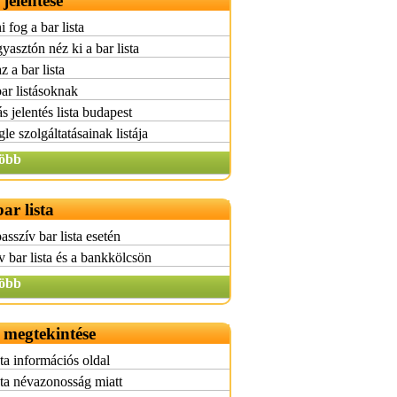
 jelentése
 fog a bar lista
yasztón néz ki a bar lista
z a bar lista
bar listásoknak
ás jelentés lista budapest
le szolgáltatásainak listája
öbb
ar lista
passzív bar lista esetén
v bar lista és a bankkölcsön
öbb
a megtekintése
sta információs oldal
sta névazonosság miatt