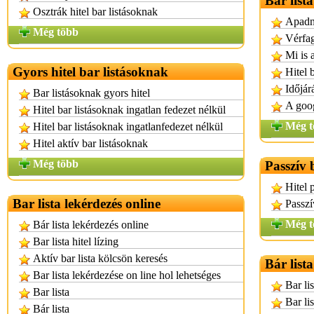
Bar lista
Osztrák hitel bar listásoknak
Apadni
Még több
Vérfag
Mi is a
Gyors hitel bar listásoknak
Hitel 
Időjár
Bar listásoknak gyors hitel
A goog
Hitel bar listásoknak ingatlan fedezet nélkül
Még t
Hitel bar listásoknak ingatlanfedezet nélkül
Hitel aktív bar listásoknak
Még több
Passzív b
Hitel 
Bar lista lekérdezés online
Passzí
Még t
Bár lista lekérdezés online
Bar lista hitel lízing
Aktív bar lista kölcsön keresés
Bár list
Bar lista lekérdezése on line hol lehetséges
Bar li
Bar lista
Bar li
Bár lista