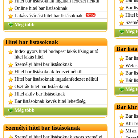
Bár li
Hitel bar listásoknak ingatlan fedezet nélkül
Bar li
Online hitel bar listásoknak
Hitel 
Lakásvásárlási hitel bar listásoknak
Személ
Még több
Még t
Hitel bar listásoknak
Bar list
Index gyors hitel budapest lakás lízing autó
hitel lakás hitel
Bar li
Személyi hitel bar listásoknak
Web st
Hitel bar listásoknak fedezet nélkül
Bar li
Hitel bar listásoknak ingatlanfedezet nélkül
Bár li
Osztrák hitel bar listásoknak
Még t
Hitel aktív bar listásoknak
Bar listásoknak kevés hitel lehetőség
Bar khr 
Még több
Bár lis
Khr ba
Személyi hitel bar listásoknak
Mi az 
Személyi hitel bar listásoknak gyors személyi