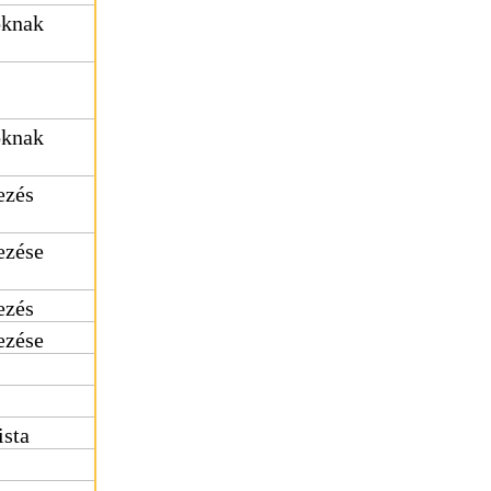
oknak
oknak
ezés
ezése
ezés
ezése
ista