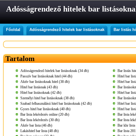
Adósságrendező hitelek bar listásokn
Főoldal
Adósságrendező hitelek bar listásoknak
Bar listás hi
Tartalom
Adósságrendező hitelek bar listásoknak (34 db)
Bar listás hi
Passzív bar listásoknak hitel (44 db)
Hitel bar lis
Aktív bar listásoknak hitel (38 db)
Hitel bar lis
Hitel bar listásnak (43 db)
Bar listásokn
Hitel bar listásoknak (42 db)
Hitel bar li
Személyi hitel bar listásoknak (38 db)
Bar listásokn
Szabad felhasználású hitel bar listásoknak (42 db)
Hitel bar li
Gyors hitel bar listásoknak (40 db)
Hitel bar lis
Bar lista lekérdezés online (20 db)
Bar lista lek
Bar lista lekérdezés (30 db)
Bar lista lek
Aktív bar lista (46 db)
Bar khr lista
Lakáshitel bar lista (48 db)
Bar lista 20