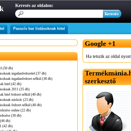
Keresés az oldalon:
ak
tel
Passzív bar listásoknak hitel
Google +1
Ha tetszik az oldal nyom
tel (50 db)
Termékmánia.
tásoknak ingatlanfedezettel (37 db)
tásoknak ingatlanfedezet nélkül (38 db)
szerkesztő
ak hitel (42 db)
stásoknak 2011 (35 db)
ak hitel fedezet nélkül (40 db)
stásoknak miskolc (23 db)
tásoknak fedezet nélkül (40 db)
érdezése online (22 db)
érdezése (30 db)
 (46 db)
11 (42 db)