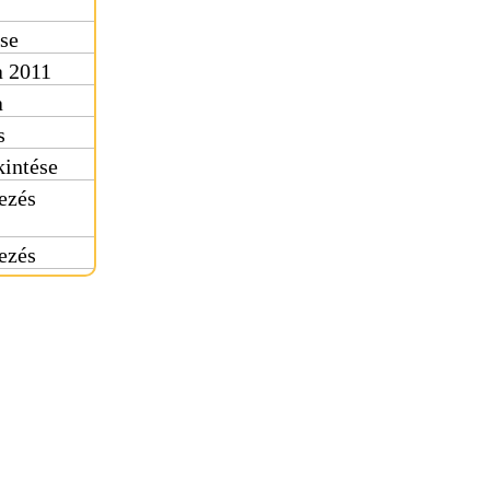
ése
a 2011
a
s
kintése
dezés
dezés