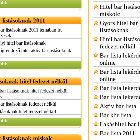
öbb
Hitel bar listás
miskolc
r listásoknak 2011
Gyors hitel bar
listásoknak
bar listásoknak 2011 témában írt
yzések
Hitel bar listás
yi hitel bar listásoknak
fedezet nélkül
grendező hitel aktív bar listásoknak
Bar lista lekérd
online
öbb
Bar lista lekérd
online
ásoknak hitel fedezet nélkül
Bar lista lekérd
bar listásoknak hitel fedezet nélkül
Bar lista lekérd
s
bar listásoknak fedezet nélkül
Aktív bar lista
stásoknak hitel fedezet nélkül
Bar khr lista
öbb
Lakáshitel bar l
Bar lista 2011
r listásoknak miskolc