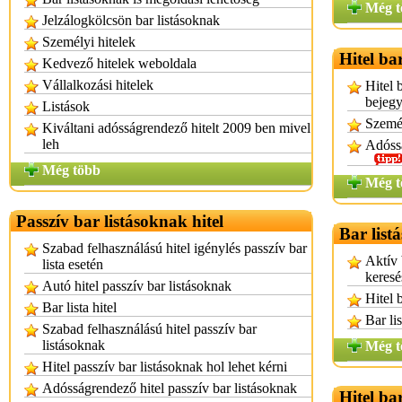
Még t
Jelzálogkölcsön bar listásoknak
Személyi hitelek
Hitel ba
Kedvező hitelek weboldala
Vállalkozási hitelek
Hitel 
bejeg
Listások
Személ
Kiváltani adósságrendező hitelt 2009 ben mivel
leh
Adóssá
Még több
Még t
Passzív bar listásoknak hitel
Bar list
Szabad felhasználású hitel igénylés passzív bar
Aktív 
lista esetén
keresé
Autó hitel passzív bar listásoknak
Hitel 
Bar lista hitel
Bar li
Szabad felhasználású hitel passzív bar
listásoknak
Még t
Hitel passzív bar listásoknak hol lehet kérni
Adósságrendező hitel passzív bar listásoknak
Hitel ba