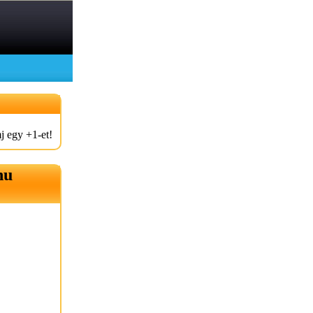
j egy +1-et!
hu