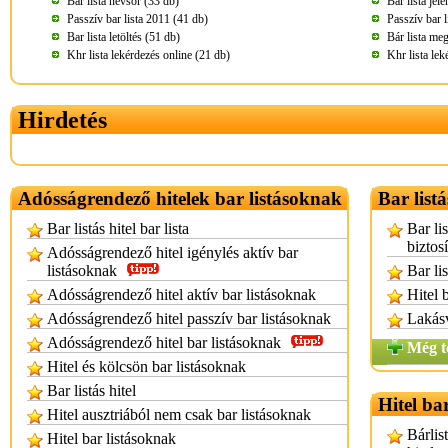
Bar lista névsor (33 db)
Bar lista jel
Passzív bar lista 2011 (41 db)
Passzív bar l
Bar lista letöltés (51 db)
Bár lista me
Khr lista lekérdezés online (21 db)
Khr lista lek
Hirdetés
Adósságrendező hitelek bar listásoknak
Bar listá
Bar listás hitel bar lista
Bar li
biztosí
Adósságrendező hitel igénylés aktív bar
listásoknak
Bar li
Adósságrendező hitel aktív bar listásoknak
Hitel 
Adósságrendező hitel passzív bar listásoknak
Lakásv
Adósságrendező hitel bar listásoknak
Még t
Hitel és kölcsön bar listásoknak
Bar listás hitel
Hitel ba
Hitel ausztriából nem csak bar listásoknak
Bárlis
Hitel bar listásoknak