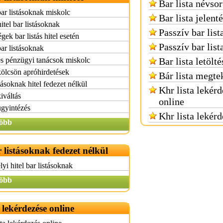
Bar lista névsor
bar listásoknak miskolc
Bar lista jelent
itel bar listásoknak
Passzív bar list
gek bar listás hitel esetén
Passzív bar list
bar listásoknak
és pénzügyi tanácsok miskolc
Bar lista letölté
kölcsön apróhirdetések
Bár lista megte
tásoknak hitel fedezet nélkül
Khr lista lekér
kiváltás
online
ügyintézés
Khr lista lekér
öbb
r listásoknak fedezet nélkül
yi hitel bar listásoknak
öbb
a lekérdezése online