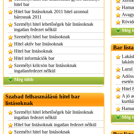
Személ
hitel bar
Hamaro
Hitel bar listásoknak 2011 hitel azonnal
Avagy 
bárosnak 2011
Rövide
Személyi hitel lehetőségek bár listásoknak
ingatlan fedezet nélkül
Még t
Személyi hitel bar listásoknak
Hitel aktív bar listásoknak
Bar list
Hitel bar listásoknak
Lakásh
Hitel információk bar
lakásh
Személyi kölcsön bar listásoknak
Lazul 
ingatlanfedezet nélkül
Adóssá
Még több
esetén
Hitel 
Szabad felhasználású hitel bar
A jó a
kurtítá
listásoknak
Hamaro
Személyi hitel lehetőségek bár listásoknak
Még t
ingatlan fedezet nélkül
Hitel bar listásoknak ingatlan fedezet nélkül
Személyi hitel bar listásoknak