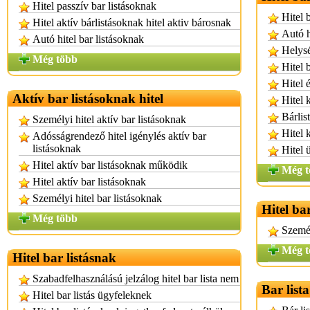
Hitel passzív bar listásoknak
Hitel 
Hitel aktív bárlistásoknak hitel aktiv bárosnak
Autó h
Autó hitel bar listásoknak
Helysé
Még több
Hitel 
Hitel 
Aktív bar listásoknak hitel
Hitel 
Bárlis
Személyi hitel aktív bar listásoknak
Hitel 
Adósságrendező hitel igénylés aktív bar
listásoknak
Hitel 
Hitel aktív bar listásoknak működik
Még t
Hitel aktív bar listásoknak
Személyi hitel bar listásoknak
Hitel ba
Még több
Személ
Még t
Hitel bar listásnak
Szabadfelhasználású jelzálog hitel bar lista nem
Bar list
Hitel bar listás ügyfeleknek