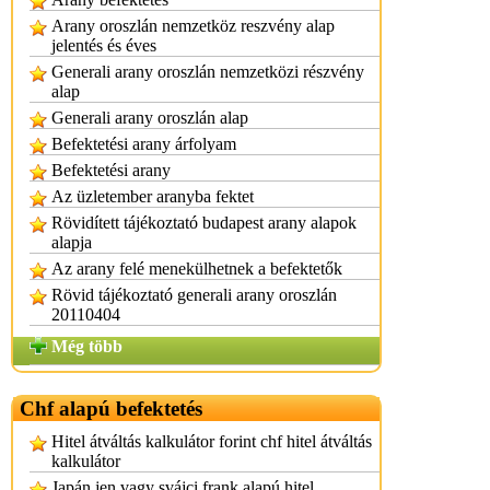
Arany oroszlán nemzetköz reszvény alap
jelentés és éves
Generali arany oroszlán nemzetközi részvény
alap
Generali arany oroszlán alap
Befektetési arany árfolyam
Befektetési arany
Az üzletember aranyba fektet
Rövidített tájékoztató budapest arany alapok
alapja
Az arany felé menekülhetnek a befektetők
Rövid tájékoztató generali arany oroszlán
20110404
Még több
Chf alapú befektetés
Hitel átváltás kalkulátor forint chf hitel átváltás
kalkulátor
Japán jen vagy svájci frank alapú hitel