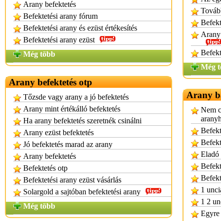
Arany befektetés
Tovább
Befektetési arany fórum
Befekt
Befektetési arany és ezüst értékesítés
Arany 
Befektetési arany ezüst
Befekt
Még több
Még t
Arany befektetés otp
Arany b
Tőzsde vagy arany a jó befektetés
Arany mint értékálló befektetés
Nem c
aranyh
Ha arany befektetés szeretnék csinálni
Befekt
Arany ezüst befektetés
Befekt
Jó befektetés marad az arany
Eladó 
Arany befektetés
Befekt
Befektetés otp
Befekt
Befektetési arany ezüst vásárlás
1 unci
Solargold a sajtóban befektetési arany
1 2 un
Még több
Egyre 