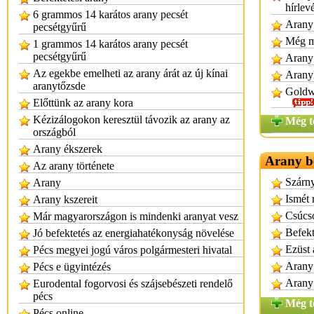
hírlev
6 grammos 14 karátos arany pecsét
Arany 
pecsétgyűrű
Még mi
1 grammos 14 karátos arany pecsét
pecsétgyűrű
Arany 
Az egekbe emelheti az arany árát az új kínai
Aranyh
aranytőzsde
Goldwa
Előttünk az arany kora
Kézizálogokon keresztül távozik az arany az
Még t
országból
Arany ékszerek
Arany be
Az arany története
Szárny
Arany
Ismét 
Arany kszereit
Csúcso
Már magyarországon is mindenki aranyat vesz
Befekt
Jó befektetés az energiahatékonyság növelése
Ezüst 
Pécs megyei jogú város polgármesteri hivatal
Arany 
Pécs e ügyintézés
Arany 
Eurodental fogorvosi és szájsebészeti rendelő
pécs
Még t
Pécs online