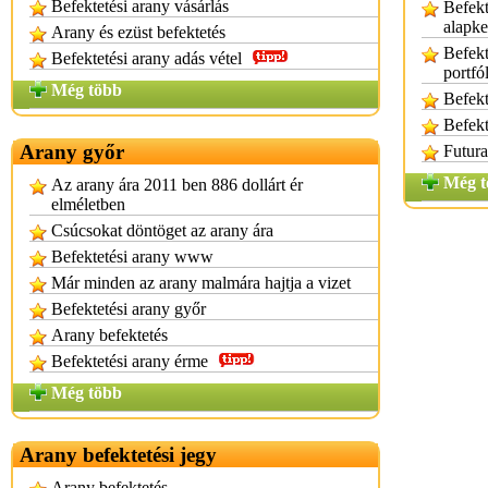
Befektetési arany vásárlás
Befekt
alapke
Arany és ezüst befektetés
Befekt
Befektetési arany adás vétel
portfó
Még több
Befekt
Befekt
Arany győr
Futura
Még t
Az arany ára 2011 ben 886 dollárt ér
elméletben
Csúcsokat döntöget az arany ára
Befektetési arany www
Már minden az arany malmára hajtja a vizet
Befektetési arany győr
Arany befektetés
Befektetési arany érme
Még több
Arany befektetési jegy
Arany befektetés