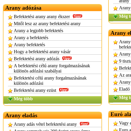
arany
Arany adózása
Arany
Még t
Befektetési arany arany ékszer
Mitől lesz az arany befektetési arany
Arany a legjobb befektetés
Arany e
Arany a befektetés
Arany 
Arany befektetés
befekt
Hogy a befektetési arany vásár
Arany 
Befektetési arany adózás
9 tisz
A befektetési célú arany forgalmazásának
Befekt
különös adózási szabályai
Az ara
Befektetési célú arany forgalmazásának
Arany 
különös adózási
Eladó 
Befektetési arany ezüst
Még t
Még több
Euró ala
Arany eladás
Vagy e
Arany adás vétel befektetési arany
Euro a