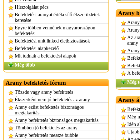
Hírszolgálat pécs
Arany be
Befektetési aranyat értékesítő ékszerüzletek
keresése
Arany 
Egyre többen vennének magyarországon
Arany 
befektetési
Az ara
Befektetési unit linked életbiztosítások
arany
Befektetési alapkezelő
Arany 
Mit tudnak a befektetési alapok
Befekt
Még több
Befekt
A befe
Arany befektetés fórum
Még t
Tőzsde vagy arany befektetés
Arany á
Ékszerként nem jó befektetés az arany
Arany ezüst befektetés biztonságos
Befekt
megtakarítás
Még mi
Arany befektetés biztonságos megtakarítás
Idén a
Tömbben jó befektetés az arany
Újabb 
Arany befektetés messze bubble
Az ege