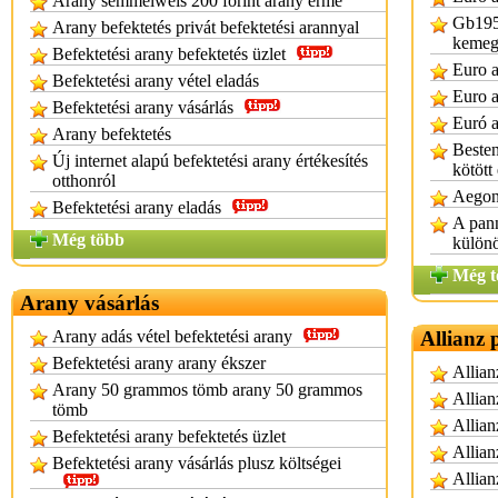
Arany semmelweis 200 forint arany érme
Gb195 
Arany befektetés privát befektetési arannyal
kemegt
Befektetési arany befektetés üzlet
Euro a
Befektetési arany vétel eladás
Euro a
Befektetési arany vásárlás
Euró a
Arany befektetés
Besten
Új internet alapú befektetési arany értékesítés
kötött 
otthonról
Aegon 
Befektetési arany eladás
A pann
Még több
különö
Még t
Arany vásárlás
Arany adás vétel befektetési arany
Allianz 
Befektetési arany arany ékszer
Allian
Arany 50 grammos tömb arany 50 grammos
Allian
tömb
Allian
Befektetési arany befektetés üzlet
Allian
Befektetési arany vásárlás plusz költségei
Allianz