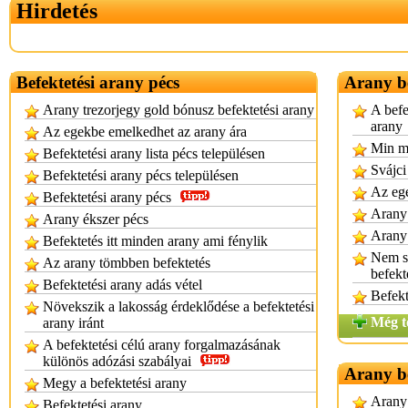
Hirdetés
Befektetési arany pécs
Arany be
Arany trezorjegy gold bónusz befektetési arany
A befe
arany
Az egekbe emelkedhet az arany ára
Min mú
Befektetési arany lista pécs településen
Svájci
Befektetési arany pécs településen
Az ege
Befektetési arany pécs
Arany 
Arany ékszer pécs
Arany 
Befektetés itt minden arany ami fénylik
Nem so
Az arany tömbben befektetés
befekt
Befektetési arany adás vétel
Befekt
Növekszik a lakosság érdeklődése a befektetési
Még t
arany iránt
A befektetési célú arany forgalmazásának
különös adózási szabályai
Arany be
Megy a befektetési arany
Arany 
Befektetési arany