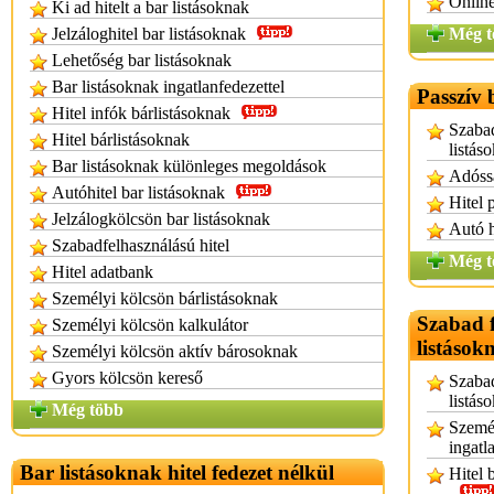
Online
Ki ad hitelt a bar listásoknak
Jelzáloghitel bar listásoknak
Még t
Lehetőség bar listásoknak
Bar listásoknak ingatlanfedezettel
Passzív 
Hitel infók bárlistásoknak
Szabad
Hitel bárlistásoknak
listás
Bar listásoknak különleges megoldások
Adóssá
Autóhitel bar listásoknak
Hitel 
Jelzálogkölcsön bar listásoknak
Autó h
Szabadfelhasználású hitel
Még t
Hitel adatbank
Személyi kölcsön bárlistásoknak
Szabad f
Személyi kölcsön kalkulátor
listások
Személyi kölcsön aktív bárosoknak
Gyors kölcsön kereső
Szabad
listás
Még több
Személ
ingatl
Bar listásoknak hitel fedezet nélkül
Hitel 