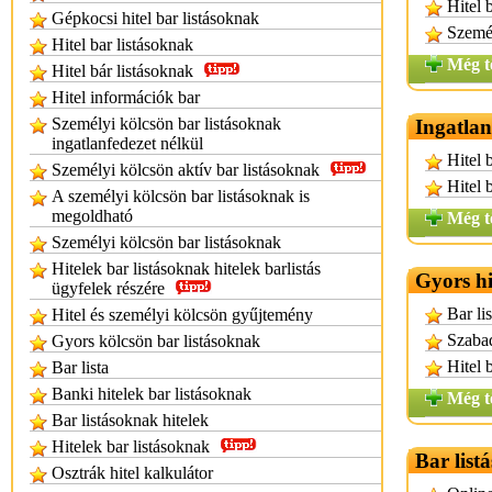
Hitel 
Gépkocsi hitel bar listásoknak
Személ
Hitel bar listásoknak
Még t
Hitel bár listásoknak
Hitel információk bar
Személyi kölcsön bar listásoknak
Ingatlan
ingatlanfedezet nélkül
Hitel 
Személyi kölcsön aktív bar listásoknak
Hitel 
A személyi kölcsön bar listásoknak is
megoldható
Még t
Személyi kölcsön bar listásoknak
Hitelek bar listásoknak hitelek barlistás
Gyors hi
ügyfelek részére
Bar li
Hitel és személyi kölcsön gyűjtemény
Szabad
Gyors kölcsön bar listásoknak
Hitel 
Bar lista
Banki hitelek bar listásoknak
Még t
Bar listásoknak hitelek
Hitelek bar listásoknak
Bar list
Osztrák hitel kalkulátor