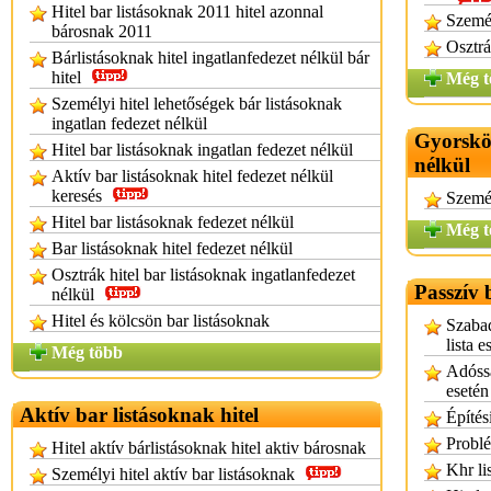
Hitel bar listásoknak 2011 hitel azonnal
Személ
bárosnak 2011
Osztrá
Bárlistásoknak hitel ingatlanfedezet nélkül bár
hitel
Még t
Személyi hitel lehetőségek bár listásoknak
ingatlan fedezet nélkül
Gyorsköl
Hitel bar listásoknak ingatlan fedezet nélkül
nélkül
Aktív bar listásoknak hitel fedezet nélkül
keresés
Személ
Hitel bar listásoknak fedezet nélkül
Még t
Bar listásoknak hitel fedezet nélkül
Osztrák hitel bar listásoknak ingatlanfedezet
Passzív 
nélkül
Hitel és kölcsön bar listásoknak
Szabad
lista e
Még több
Adóssá
esetén
Aktív bar listásoknak hitel
Építés
Problé
Hitel aktív bárlistásoknak hitel aktiv bárosnak
Khr li
Személyi hitel aktív bar listásoknak