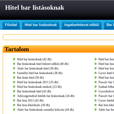
Hitel bar listásoknak
Főoldal
Hitel bar listásoknak
Ingatlanfedezet nélkül
Bar 
Tartalom
Hitel bar listásoknak (42 db)
Hitel bar lis
Bar listásoknak hitel fedezet nélkül (40 db)
Hitel bar lis
Aktív bar listásoknak hitel (38 db)
Hitel bar lis
Személyi hitel bar listásoknak (38 db)
Gyors hitel 
Bar listás hitel (50 db)
Hitel bar lis
Hitel bar listásoknak 2011 (35 db)
Passzív bar l
Hitel bar listásoknak miskolc (23 db)
Szabad felha
Bar listásoknak hitel (42 db)
Gyorskölcsön
Adósságrendező hitelek bar listásoknak (34 db)
Passzív bar 
Bar lista 2011 (42 db)
Gyors hitele
Bar lista lekérdezés (30 db)
Bar lista lek
Aktív bar listásoknak személyi kölcsön (44 db)
Aktív bar lis