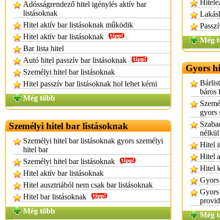
Hitele
Adósságrendező hitel igénylés aktív bar
listásoknak
Lakásh
Hitel aktív bar listásoknak működik
Passzí
Hitel aktív bar listásoknak
Még t
Bar lista hitel
Autó hitel passzív bar listásoknak
Gyors hi
Személyi hitel bar listásoknak
Bárlis
Hitel passzív bar listásoknak hol lehet kérni
báros 
Még több
Személ
gyors 
Szabad
Személyi hitel bar listásoknak
nélkül
Személyi hitel bar listásoknak gyors személyi
Hitel 
hitel bar
Hitel 
Személyi hitel bar listásoknak
Hitel 
Hitel aktív bar listásoknak
Gyors 
Hitel ausztriából nem csak bar listásoknak
Gyors 
Hitel bar listásoknak
provid
Még több
Még t