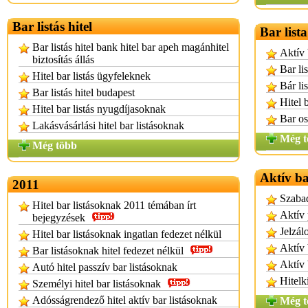
Bar listás hitel
Bar list
Bar listás hitel bank hitel bar apeh magánhitel
Aktív 
biztosítás állás
Bar lis
Hitel bar listás ügyfeleknek
Bár lis
Bar listás hitel budapest
Hitel 
Hitel bar listás nyugdíjasoknak
Bar os
Lakásvásárlási hitel bar listásoknak
Még t
Még több
Aktív ba
2011
Szabad
Hitel bar listásoknak 2011 témában írt
Aktív 
bejegyzések
Jelzál
Hitel bar listásoknak ingatlan fedezet nélkül
Aktív 
Bar listásoknak hitel fedezet nélkül
Aktív 
Autó hitel passzív bar listásoknak
Hitelk
Személyi hitel bar listásoknak
Adósságrendező hitel aktív bar listásoknak
Még t