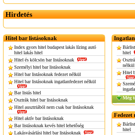
Hirdetés
Hitel bar listásoknak
Ingatlan
Index gyors hitel budapest lakás lízing autó
Bárlis
hitel lakás hitel
hitel
Hitel és kölcsön bar listásoknak
Osztrá
nélkül
Személyi hitel bar listásoknak
Hitel 
Hitel bar listásoknak fedezet nélkül
Hitel bar listásoknak ingatlanfedezet nélkül
Személ
ingatl
Bar listás hitel
Még t
Osztrák hitel bar listásoknak
Hitel ausztriából nem csak bar listásoknak
Fedezet 
Hitel aktív bar listásoknak
Bárlis
Bar listásoknak kevés hitel lehetőség
hitel
Lakásvásárlási hitel bar listásoknak